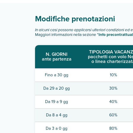
Modifiche prenotazioni
In alcuni casi possono applicarsi ulteriori condizioni ed 
Maggiori informazioni nella sezione "
Info precontrattual
TIPOLOGIA VACANZ
N. GIORNI
pacchetti con volo N
ante partenza
o linea charterizzat
Fino a 30 gg
10%
Da 29 a 20 gg
30%
Da 19 a 9 gg
40%
Da 8 a 4 gg
60%
Da 3 a 0 gg
80%