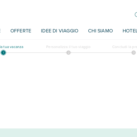
E
OFFERTE
IDEE DI VIAGGIO
CHI SIAMO
HOTE
a tua vacanza
Personalizza il tuo viaggio
Concludi la p