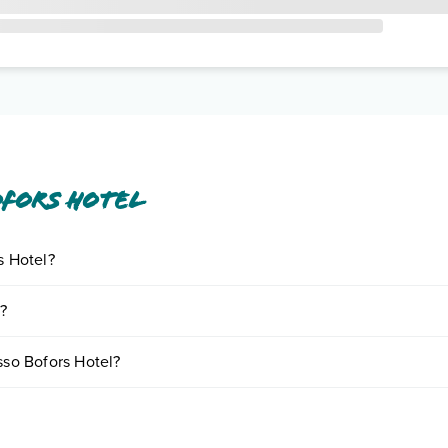
ofors Hotel
s Hotel?
iornando presso Bofors Hotel. Scoprile tutte nella
sezione dedicata
o c
?
 vari fattori (per es. date, condizioni dell'hotel, ecc). Per consultare i
sso Bofors Hotel?
mere:
o e descrizione
".