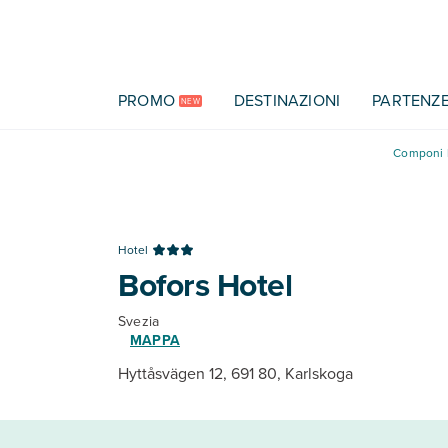
Vai al contenuto principale
PROMO
DESTINAZIONI
PARTENZ
NEW
Componi l
Hotel
Bofors Hotel
Svezia
MAPPA
Hyttåsvägen 12, 691 80, Karlskoga