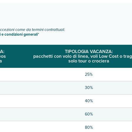
eccezioni come da termini contrattuali.
i e condizioni generali
"
A:
TIPOLOGIA VACANZA:
eos
pacchetti con volo di linea, voli Low Cost o trag
a
solo tour o crociera
25%
30%
40%
60%
80%