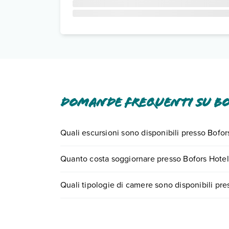
Domande frequenti su B
Quali escursioni sono disponibili presso Bofor
Tante sono le escursioni che potrai vivere sogg
Quanto costa soggiornare presso Bofors Hotel
0721.17231 o
prenotando un appuntamento
.
I prezzi di Bofors Hotel possono variare in base a
Quali tipologie di camere sono disponibili pre
partire.
Bofors Hotel dispone di diverse tipologie di ca
Scopri tutti i dettagli nel paragrafo dedicato "
Inf