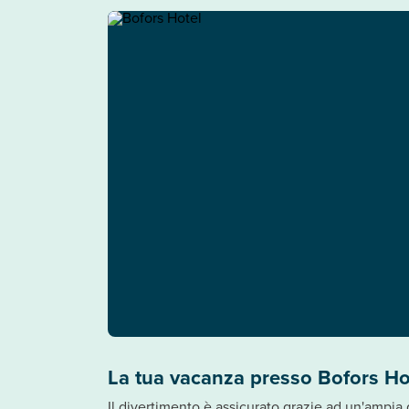
La tua vacanza presso Bofors Ho
Il divertimento è assicurato grazie ad un'ampia