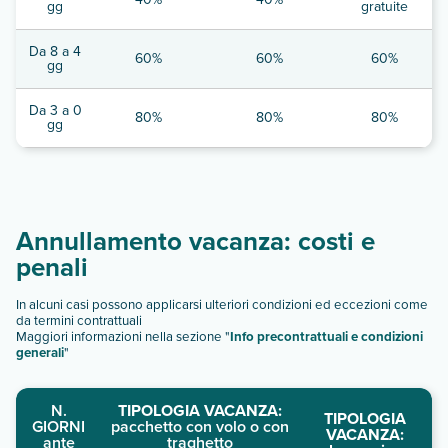
gg
gratuite
Da 8 a 4
60%
60%
60%
gg
Da 3 a 0
80%
80%
80%
gg
Annullamento vacanza: costi e
penali
In alcuni casi possono applicarsi ulteriori condizioni ed eccezioni come
da termini contrattuali
Maggiori informazioni nella sezione "
Info precontrattuali e condizioni
generali
"
N.
TIPOLOGIA VACANZA:
TIPOLOGIA
GIORNI
pacchetto con volo o con
VACANZA:
ante
traghetto