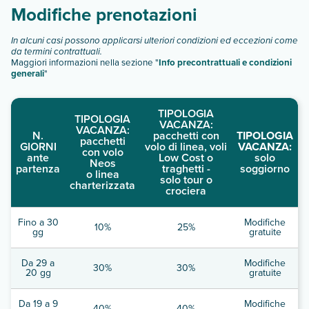
descrizione
".
Modifiche prenotazioni
In alcuni casi possono applicarsi ulteriori condizioni ed eccezioni come
da termini contrattuali.
Maggiori informazioni nella sezione "
Info precontrattuali e condizioni
generali
"
TIPOLOGIA
TIPOLOGIA
VACANZA:
VACANZA:
N.
pacchetti con
TIPOLOGIA
pacchetti
GIORNI
volo di linea, voli
VACANZA:
con volo
ante
Low Cost o
solo
Neos
partenza
traghetti -
soggiorno
o linea
solo tour o
charterizzata
crociera
Fino a 30
Modifiche
10%
25%
gg
gratuite
Da 29 a
Modifiche
30%
30%
20 gg
gratuite
Da 19 a 9
Modifiche
40%
40%