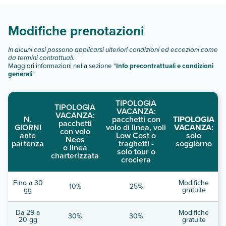
Scopri tutti i dettagli nel paragrafo dedicato "
Info e
descrizione
".
Modifiche prenotazioni
In alcuni casi possono applicarsi ulteriori condizioni ed eccezioni come
da termini contrattuali.
Maggiori informazioni nella sezione "
Info precontrattuali e condizioni
generali
"
TIPOLOGIA
TIPOLOGIA
VACANZA:
VACANZA:
N.
pacchetti con
TIPOLOGIA
pacchetti
GIORNI
volo di linea, voli
VACANZA:
con volo
ante
Low Cost o
solo
Neos
partenza
traghetti -
soggiorno
o linea
solo tour o
charterizzata
crociera
Fino a 30
Modifiche
10%
25%
gg
gratuite
Da 29 a
Modifiche
30%
30%
20 gg
gratuite