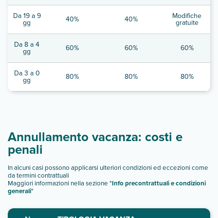
Da 19 a 9
Modifiche
40%
40%
gg
gratuite
Da 8 a 4
60%
60%
60%
gg
Da 3 a 0
80%
80%
80%
gg
Annullamento vacanza: costi e
penali
In alcuni casi possono applicarsi ulteriori condizioni ed eccezioni come
da termini contrattuali
Maggiori informazioni nella sezione "
Info precontrattuali e condizioni
generali
"