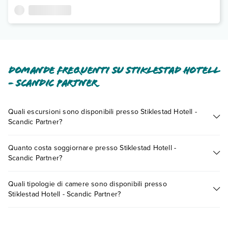
Domande frequenti su Stiklestad Hotell
- Scandic Partner
Quali escursioni sono disponibili presso Stiklestad Hotell -
Scandic Partner?
Tante sono le escursioni che potrai vivere soggiornando
Quanto costa soggiornare presso Stiklestad Hotell -
presso Stiklestad Hotell - Scandic Partner. Scoprile tutte nella
Scandic Partner?
sezione dedicata
o contatta il call center chiamando il numero
0721.17231 o
prenotando un appuntamento
.
I prezzi di Stiklestad Hotell - Scandic Partner possono variare
Quali tipologie di camere sono disponibili presso
in base a vari fattori (per es. date, condizioni dell'hotel, ecc).
Stiklestad Hotell - Scandic Partner?
Per consultare i prezzi, compila il motore di ricerca e scegli
quando partire.
Stiklestad Hotell - Scandic Partner dispone di diverse tipologie
di camere: