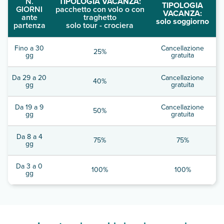
N.
TIPOLOGIA VACANZA:
TIPOLOGIA
GIORNI
pacchetto con volo o con
VACANZA:
ante
traghetto
solo soggiorno
partenza
solo tour - crociera
Fino a 30
Cancellazione
25%
gg
gratuita
Da 29 a 20
Cancellazione
40%
gg
gratuita
Da 19 a 9
Cancellazione
50%
gg
gratuita
Da 8 a 4
75%
75%
gg
Da 3 a 0
100%
100%
gg