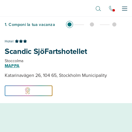
Vai al contenuto principale
Apr
1
.
Componi la tua vacanza
Hotel
Scandic SjöFartshotellet
Stoccolma
MAPPA
Katarinavägen 26, 104 65, Stockholm Municipality