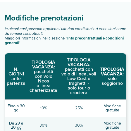
Scopri tutti i dettagli nel paragrafo dedicato "
Info e
descrizione
".
Modifiche prenotazioni
In alcuni casi possono applicarsi ulteriori condizioni ed eccezioni come
da termini contrattuali.
Maggiori informazioni nella sezione "
Info precontrattuali e condizioni
generali
"
TIPOLOGIA
TIPOLOGIA
VACANZA:
VACANZA:
N.
pacchetti con
TIPOLOGIA
pacchetti
GIORNI
volo di linea, voli
VACANZA:
con volo
ante
Low Cost o
solo
Neos
partenza
traghetti -
soggiorno
o linea
solo tour o
charterizzata
crociera
Fino a 30
Modifiche
10%
25%
gg
gratuite
Da 29 a
Modifiche
30%
30%
20 gg
gratuite