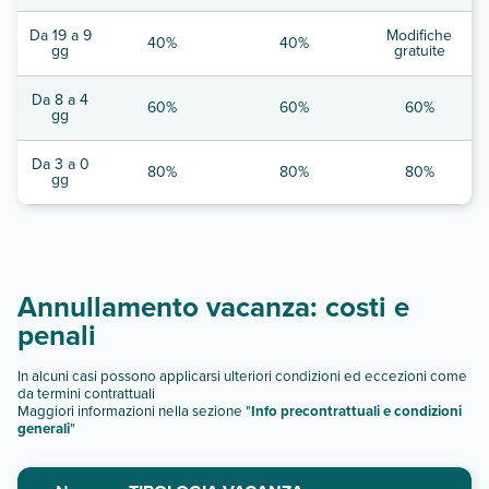
Da 19 a 9
Modifiche
40%
40%
gg
gratuite
Da 8 a 4
60%
60%
60%
gg
Da 3 a 0
80%
80%
80%
gg
Annullamento vacanza: costi e
penali
In alcuni casi possono applicarsi ulteriori condizioni ed eccezioni come
da termini contrattuali
Maggiori informazioni nella sezione "
Info precontrattuali e condizioni
generali
"