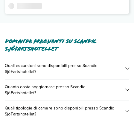
Domande frequenti su Scandic
SjöFartshotellet
Quali escursioni sono disponibili presso Scandic
SjöFartshotellet?
Tante sono le escursioni che potrai vivere soggiornando
Quanto costa soggiornare presso Scandic
presso Scandic SjöFartshotellet. Scoprile tutte nella
sezione
SjöFartshotellet?
dedicata
o contatta il call center chiamando il numero
0721.17231 o
prenotando un appuntamento
.
I prezzi di Scandic SjöFartshotellet possono variare in base a
Quali tipologie di camere sono disponibili presso Scandic
vari fattori (per es. date, condizioni dell'hotel, ecc). Per
SjöFartshotellet?
consultare i prezzi, compila il motore di ricerca e scegli
quando partire.
Scandic SjöFartshotellet dispone di diverse tipologie di
camere: