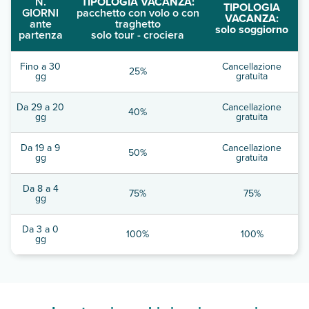
N.
TIPOLOGIA VACANZA:
TIPOLOGIA
GIORNI
pacchetto con volo o con
VACANZA:
ante
traghetto
solo soggiorno
partenza
solo tour - crociera
Fino a 30
Cancellazione
25%
gg
gratuita
Da 29 a 20
Cancellazione
40%
gg
gratuita
Da 19 a 9
Cancellazione
50%
gg
gratuita
Da 8 a 4
75%
75%
gg
Da 3 a 0
100%
100%
gg