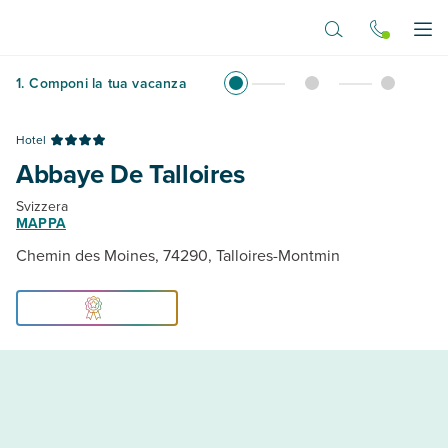
Vai al contenuto principale
Apr
1
.
Componi la tua vacanza
Hotel
Abbaye De Talloires
Svizzera
MAPPA
Chemin des Moines, 74290, Talloires-Montmin