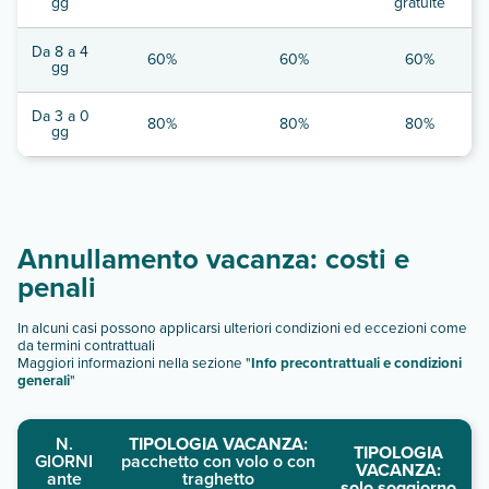
gg
gratuite
Da 8 a 4
60%
60%
60%
gg
Da 3 a 0
80%
80%
80%
gg
Annullamento vacanza: costi e
penali
In alcuni casi possono applicarsi ulteriori condizioni ed eccezioni come
da termini contrattuali
Maggiori informazioni nella sezione "
Info precontrattuali e condizioni
generali
"
N.
TIPOLOGIA VACANZA:
TIPOLOGIA
GIORNI
pacchetto con volo o con
VACANZA:
ante
traghetto
solo soggiorno