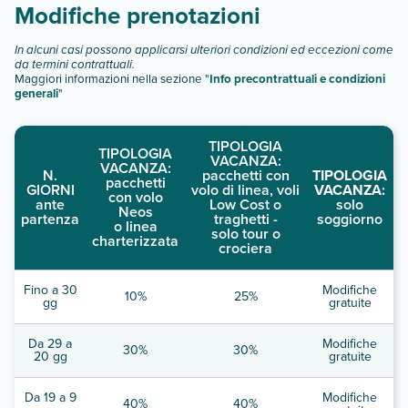
Modifiche prenotazioni
In alcuni casi possono applicarsi ulteriori condizioni ed eccezioni come
da termini contrattuali.
Maggiori informazioni nella sezione "
Info precontrattuali e condizioni
generali
"
TIPOLOGIA
TIPOLOGIA
VACANZA:
VACANZA:
N.
pacchetti con
TIPOLOGIA
pacchetti
GIORNI
volo di linea, voli
VACANZA:
con volo
ante
Low Cost o
solo
Neos
partenza
traghetti -
soggiorno
o linea
solo tour o
charterizzata
crociera
Fino a 30
Modifiche
10%
25%
gg
gratuite
Da 29 a
Modifiche
30%
30%
20 gg
gratuite
Da 19 a 9
Modifiche
40%
40%