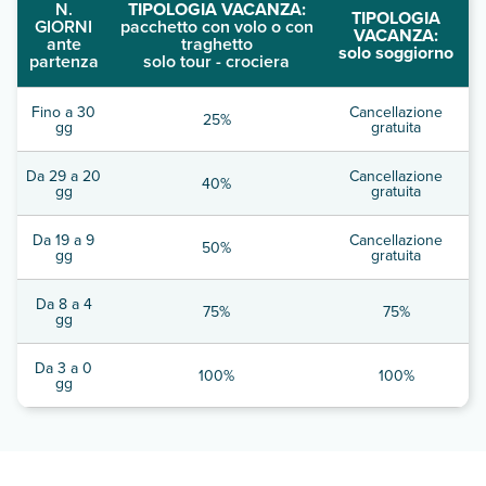
N.
TIPOLOGIA VACANZA:
TIPOLOGIA
GIORNI
pacchetto con volo o con
VACANZA:
ante
traghetto
solo soggiorno
partenza
solo tour - crociera
Fino a 30
Cancellazione
25%
gg
gratuita
Da 29 a 20
Cancellazione
40%
gg
gratuita
Da 19 a 9
Cancellazione
50%
gg
gratuita
Da 8 a 4
75%
75%
gg
Da 3 a 0
100%
100%
gg