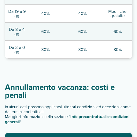
Da 19 a 9
Modifiche
40%
40%
gg
gratuite
Da 8 a 4
60%
60%
60%
gg
Da 3 a 0
80%
80%
80%
gg
Annullamento vacanza: costi e
penali
In alcuni casi possono applicarsi ulteriori condizioni ed eccezioni come
da termini contrattuali
Maggiori informazioni nella sezione "
Info precontrattuali e condizioni
generali
"