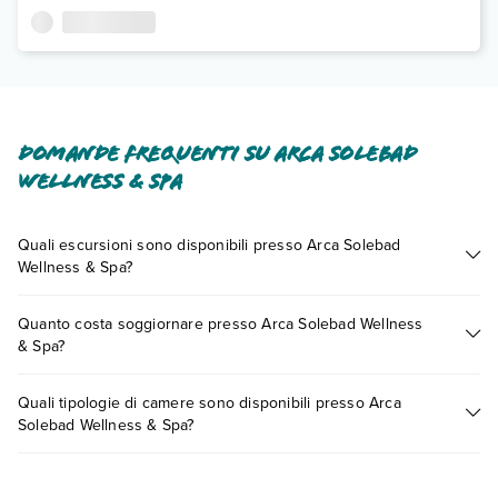
Domande frequenti su Arca Solebad
Wellness & Spa
Quali escursioni sono disponibili presso Arca Solebad
Wellness & Spa?
Tante sono le escursioni che potrai vivere soggiornando
Quanto costa soggiornare presso Arca Solebad Wellness
presso Arca Solebad Wellness & Spa. Scoprile tutte nella
& Spa?
sezione dedicata
o contatta il call center chiamando il numero
0721.17231 o
prenotando un appuntamento
.
I prezzi di Arca Solebad Wellness & Spa possono variare in
Quali tipologie di camere sono disponibili presso Arca
base a vari fattori (per es. date, condizioni dell'hotel, ecc). Per
Solebad Wellness & Spa?
consultare i prezzi, compila il motore di ricerca e scegli
quando partire.
Arca Solebad Wellness & Spa dispone di diverse tipologie di
camere: