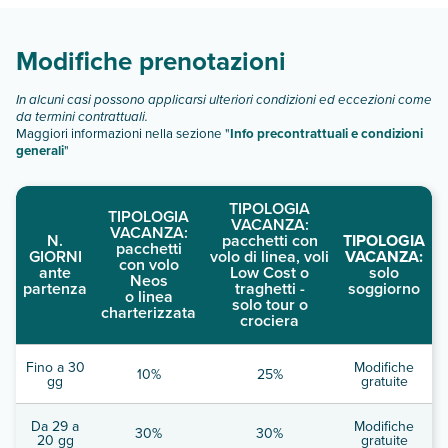
Scopri tutti i dettagli nel paragrafo dedicato "
Info e
descrizione
".
Modifiche prenotazioni
In alcuni casi possono applicarsi ulteriori condizioni ed eccezioni come
da termini contrattuali.
Maggiori informazioni nella sezione "
Info precontrattuali e condizioni
generali
"
TIPOLOGIA
TIPOLOGIA
VACANZA:
VACANZA:
N.
pacchetti con
TIPOLOGIA
pacchetti
GIORNI
volo di linea, voli
VACANZA:
con volo
ante
Low Cost o
solo
Neos
partenza
traghetti -
soggiorno
o linea
solo tour o
charterizzata
crociera
Fino a 30
Modifiche
10%
25%
gg
gratuite
Da 29 a
Modifiche
30%
30%
20 gg
gratuite