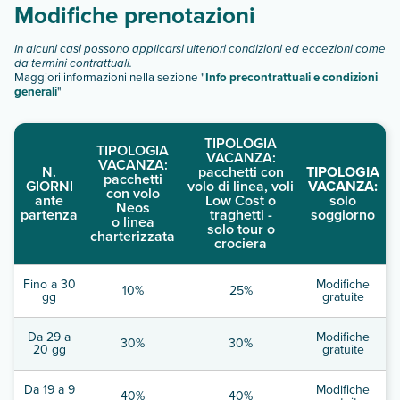
Modifiche prenotazioni
In alcuni casi possono applicarsi ulteriori condizioni ed eccezioni come
da termini contrattuali.
Maggiori informazioni nella sezione "
Info precontrattuali e condizioni
generali
"
TIPOLOGIA
TIPOLOGIA
VACANZA:
VACANZA:
N.
pacchetti con
TIPOLOGIA
pacchetti
GIORNI
volo di linea, voli
VACANZA:
con volo
ante
Low Cost o
solo
Neos
partenza
traghetti -
soggiorno
o linea
solo tour o
charterizzata
crociera
Fino a 30
Modifiche
10%
25%
gg
gratuite
Da 29 a
Modifiche
30%
30%
20 gg
gratuite
Da 19 a 9
Modifiche
40%
40%