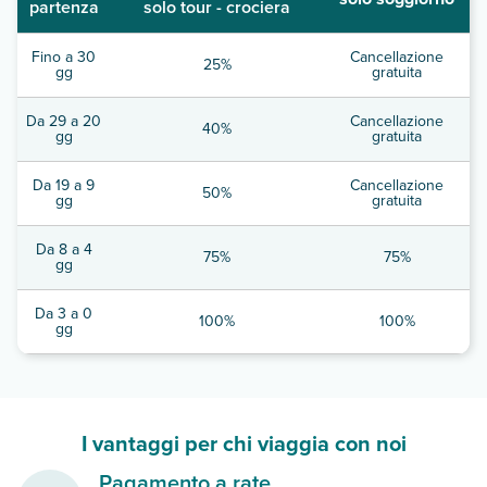
partenza
solo tour - crociera
Fino a 30
Cancellazione
25%
gg
gratuita
Da 29 a 20
Cancellazione
40%
gg
gratuita
Da 19 a 9
Cancellazione
50%
gg
gratuita
Da 8 a 4
75%
75%
gg
Da 3 a 0
100%
100%
gg
I vantaggi per chi viaggia con noi
Pagamento a rate