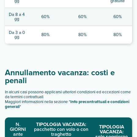
gg
gratuite
Da 8 a 4
60%
60%
60%
gg
Da 3 a 0
80%
80%
80%
gg
Annullamento vacanza: costi e
penali
In alcuni casi possono applicarsi ulteriori condizioni ed eccezioni come
da termini contrattuali
Maggiori informazioni nella sezione "
Info precontrattuali e condizioni
generali
"
N.
TIPOLOGIA VACANZA:
TIPOLOGIA
GIORNI
pacchetto con volo o con
VACANZA:
ante
traghetto
solo soggiorno