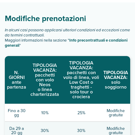
Scopri tutti i dettagli nel paragrafo dedicato "
Info e
descrizione
".
Modifiche prenotazioni
In alcuni casi possono applicarsi ulteriori condizioni ed eccezioni come
da termini contrattuali.
Maggiori informazioni nella sezione "
Info precontrattuali e condizioni
generali
"
TIPOLOGIA
TIPOLOGIA
VACANZA:
VACANZA:
N.
pacchetti con
TIPOLOGIA
pacchetti
GIORNI
volo di linea, voli
VACANZA:
con volo
ante
Low Cost o
solo
Neos
partenza
traghetti -
soggiorno
o linea
solo tour o
charterizzata
crociera
Fino a 30
Modifiche
10%
25%
gg
gratuite
Da 29 a
Modifiche
30%
30%
20 gg
gratuite