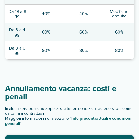
Da 19 a 9
Modifiche
40%
40%
gg
gratuite
Da 8 a 4
60%
60%
60%
gg
Da 3 a 0
80%
80%
80%
gg
Annullamento vacanza: costi e
penali
In alcuni casi possono applicarsi ulteriori condizioni ed eccezioni come
da termini contrattuali
Maggiori informazioni nella sezione "
Info precontrattuali e condizioni
generali
"