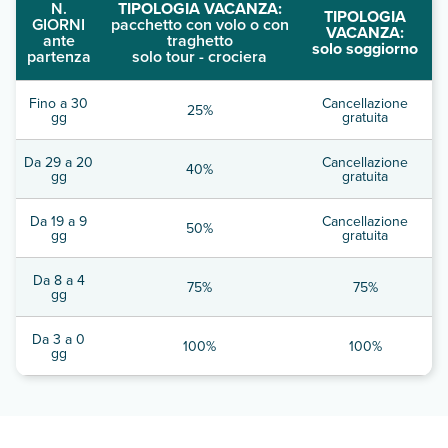
N.
TIPOLOGIA VACANZA:
TIPOLOGIA
GIORNI
pacchetto con volo o con
VACANZA:
ante
traghetto
solo soggiorno
partenza
solo tour - crociera
Fino a 30
Cancellazione
25%
gg
gratuita
Da 29 a 20
Cancellazione
40%
gg
gratuita
Da 19 a 9
Cancellazione
50%
gg
gratuita
Da 8 a 4
75%
75%
gg
Da 3 a 0
100%
100%
gg