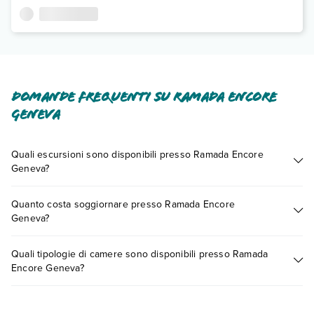
Domande frequenti su Ramada Encore
Geneva
Quali escursioni sono disponibili presso Ramada Encore
Geneva?
Tante sono le escursioni che potrai vivere soggiornando
Quanto costa soggiornare presso Ramada Encore
presso Ramada Encore Geneva. Scoprile tutte nella
sezione
Geneva?
dedicata
o contatta il call center chiamando il numero
0721.17231 o
prenotando un appuntamento
.
I prezzi di Ramada Encore Geneva possono variare in base a
Quali tipologie di camere sono disponibili presso Ramada
vari fattori (per es. date, condizioni dell'hotel, ecc). Per
Encore Geneva?
consultare i prezzi, compila il motore di ricerca e scegli
quando partire.
Ramada Encore Geneva dispone di diverse tipologie di
camere: