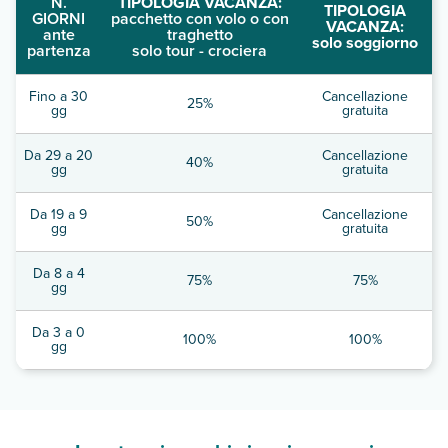
N.
TIPOLOGIA VACANZA:
TIPOLOGIA
GIORNI
pacchetto con volo o con
VACANZA:
ante
traghetto
solo soggiorno
partenza
solo tour - crociera
Fino a 30
Cancellazione
25%
gg
gratuita
Da 29 a 20
Cancellazione
40%
gg
gratuita
Da 19 a 9
Cancellazione
50%
gg
gratuita
Da 8 a 4
75%
75%
gg
Da 3 a 0
100%
100%
gg