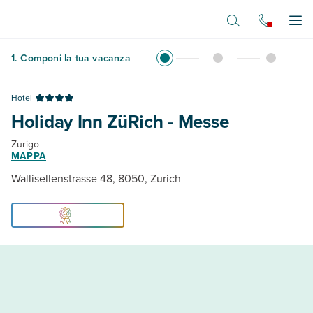
Vai al contenuto principale
Apr
1
.
Componi la tua vacanza
Hotel
Holiday Inn ZüRich - Messe
Zurigo
MAPPA
Wallisellenstrasse 48, 8050, Zurich