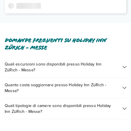
Domande frequenti su Holiday Inn
ZüRich - Messe
Quali escursioni sono disponibili presso Holiday Inn
ZüRich - Messe?
Tante sono le escursioni che potrai vivere soggiornando
Quanto costa soggiornare presso Holiday Inn ZüRich -
presso Holiday Inn ZüRich - Messe. Scoprile tutte nella
Messe?
sezione dedicata
o contatta il call center chiamando il numero
0721.17231 o
prenotando un appuntamento
.
I prezzi di Holiday Inn ZüRich - Messe possono variare in base
Quali tipologie di camere sono disponibili presso Holiday
a vari fattori (per es. date, condizioni dell'hotel, ecc). Per
Inn ZüRich - Messe?
consultare i prezzi, compila il motore di ricerca e scegli
quando partire.
Holiday Inn ZüRich - Messe dispone di diverse tipologie di
camere: