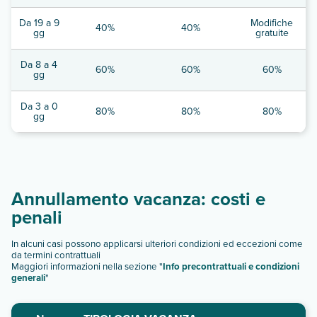
Da 19 a 9
Modifiche
40%
40%
gg
gratuite
Da 8 a 4
60%
60%
60%
gg
Da 3 a 0
80%
80%
80%
gg
Annullamento vacanza: costi e
penali
In alcuni casi possono applicarsi ulteriori condizioni ed eccezioni come
da termini contrattuali
Maggiori informazioni nella sezione "
Info precontrattuali e condizioni
generali
"