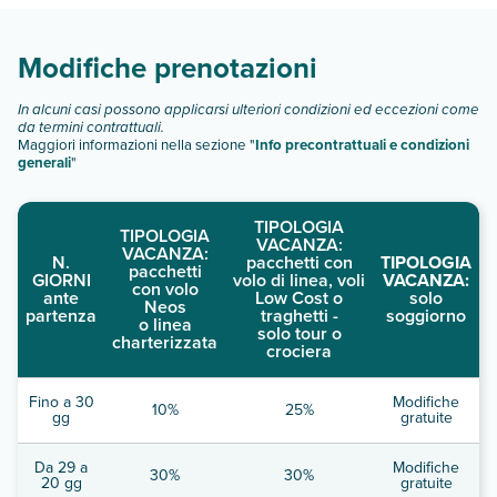
Scopri tutti i dettagli nel paragrafo dedicato "
Info e
descrizione
".
Modifiche prenotazioni
In alcuni casi possono applicarsi ulteriori condizioni ed eccezioni come
da termini contrattuali.
Maggiori informazioni nella sezione "
Info precontrattuali e condizioni
generali
"
TIPOLOGIA
TIPOLOGIA
VACANZA:
VACANZA:
N.
pacchetti con
TIPOLOGIA
pacchetti
GIORNI
volo di linea, voli
VACANZA:
con volo
ante
Low Cost o
solo
Neos
partenza
traghetti -
soggiorno
o linea
solo tour o
charterizzata
crociera
Fino a 30
Modifiche
10%
25%
gg
gratuite
Da 29 a
Modifiche
30%
30%
20 gg
gratuite