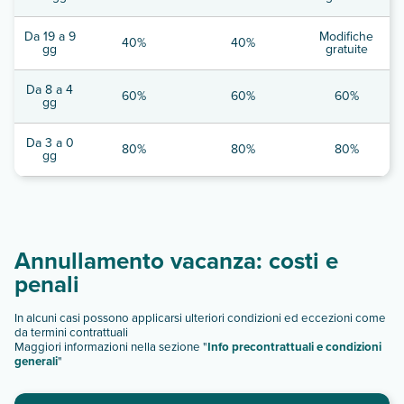
Da 19 a 9
Modifiche
40%
40%
gg
gratuite
Da 8 a 4
60%
60%
60%
gg
Da 3 a 0
80%
80%
80%
gg
Annullamento vacanza: costi e
penali
In alcuni casi possono applicarsi ulteriori condizioni ed eccezioni come
da termini contrattuali
Maggiori informazioni nella sezione "
Info precontrattuali e condizioni
generali
"