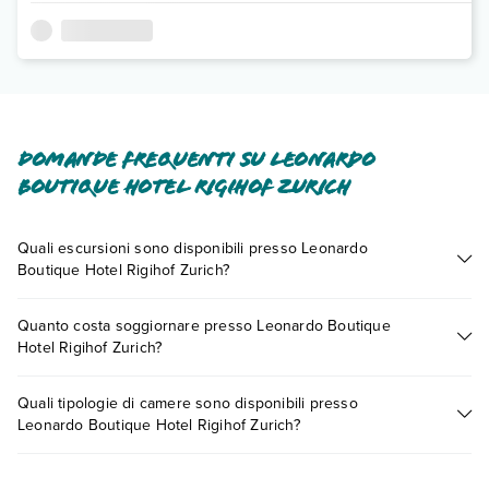
Domande frequenti su Leonardo
Boutique Hotel Rigihof Zurich
Quali escursioni sono disponibili presso Leonardo
Boutique Hotel Rigihof Zurich?
Tante sono le escursioni che potrai vivere soggiornando
Quanto costa soggiornare presso Leonardo Boutique
presso Leonardo Boutique Hotel Rigihof Zurich. Scoprile tutte
Hotel Rigihof Zurich?
nella
sezione dedicata
o contatta il call center chiamando il
numero 0721.17231 o
prenotando un appuntamento
.
I prezzi di Leonardo Boutique Hotel Rigihof Zurich possono
Quali tipologie di camere sono disponibili presso
variare in base a vari fattori (per es. date, condizioni dell'hotel,
Leonardo Boutique Hotel Rigihof Zurich?
ecc). Per consultare i prezzi, compila il motore di ricerca e
scegli quando partire.
Leonardo Boutique Hotel Rigihof Zurich dispone di diverse
tipologie di camere: