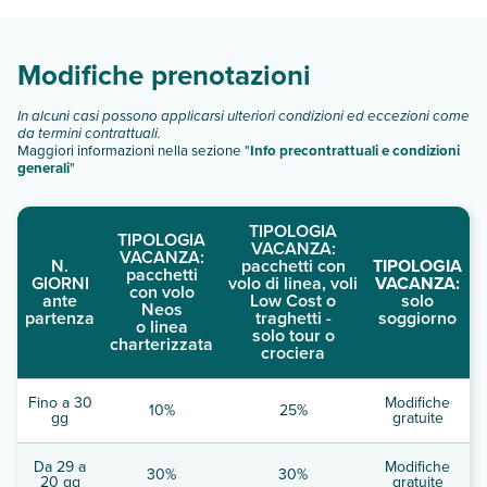
Scopri tutti i dettagli nel paragrafo dedicato "
Info e
descrizione
".
Modifiche prenotazioni
In alcuni casi possono applicarsi ulteriori condizioni ed eccezioni come
da termini contrattuali.
Maggiori informazioni nella sezione "
Info precontrattuali e condizioni
generali
"
TIPOLOGIA
TIPOLOGIA
VACANZA:
VACANZA:
N.
pacchetti con
TIPOLOGIA
pacchetti
GIORNI
volo di linea, voli
VACANZA:
con volo
ante
Low Cost o
solo
Neos
partenza
traghetti -
soggiorno
o linea
solo tour o
charterizzata
crociera
Fino a 30
Modifiche
10%
25%
gg
gratuite
Da 29 a
Modifiche
30%
30%
20 gg
gratuite