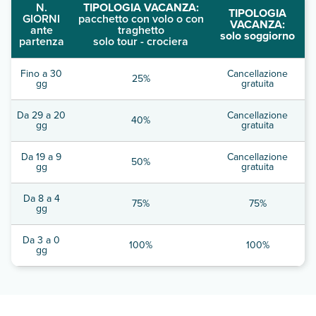
N.
TIPOLOGIA VACANZA:
TIPOLOGIA
GIORNI
pacchetto con volo o con
VACANZA:
ante
traghetto
solo soggiorno
partenza
solo tour - crociera
Fino a 30
Cancellazione
25%
gg
gratuita
Da 29 a 20
Cancellazione
40%
gg
gratuita
Da 19 a 9
Cancellazione
50%
gg
gratuita
Da 8 a 4
75%
75%
gg
Da 3 a 0
100%
100%
gg