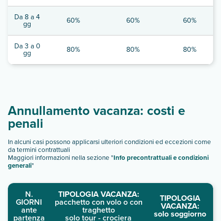
Da 8 a 4
60%
60%
60%
gg
Da 3 a 0
80%
80%
80%
gg
Annullamento vacanza: costi e
penali
In alcuni casi possono applicarsi ulteriori condizioni ed eccezioni come
da termini contrattuali
Maggiori informazioni nella sezione "
Info precontrattuali e condizioni
generali
"
N.
TIPOLOGIA VACANZA:
TIPOLOGIA
GIORNI
pacchetto con volo o con
VACANZA:
ante
traghetto
solo soggiorno
partenza
solo tour - crociera