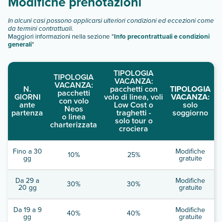
Modifiche prenotazioni
In alcuni casi possono applicarsi ulteriori condizioni ed eccezioni come
da termini contrattuali.
Maggiori informazioni nella sezione "
Info precontrattuali e condizioni
generali
"
TIPOLOGIA
TIPOLOGIA
VACANZA:
VACANZA:
N.
pacchetti con
TIPOLOGIA
pacchetti
GIORNI
volo di linea, voli
VACANZA:
con volo
ante
Low Cost o
solo
Neos
partenza
traghetti -
soggiorno
o linea
solo tour o
charterizzata
crociera
Fino a 30
Modifiche
10%
25%
gg
gratuite
Da 29 a
Modifiche
30%
30%
20 gg
gratuite
Da 19 a 9
Modifiche
40%
40%
gg
gratuite