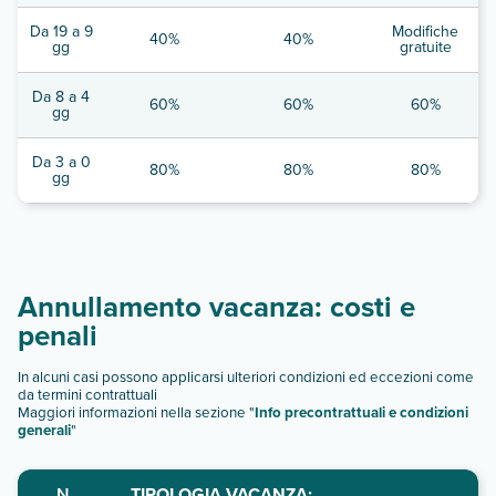
Da 19 a 9
Modifiche
40%
40%
gg
gratuite
Da 8 a 4
60%
60%
60%
gg
Da 3 a 0
80%
80%
80%
gg
Annullamento vacanza: costi e
penali
In alcuni casi possono applicarsi ulteriori condizioni ed eccezioni come
da termini contrattuali
Maggiori informazioni nella sezione "
Info precontrattuali e condizioni
generali
"
N.
TIPOLOGIA VACANZA: