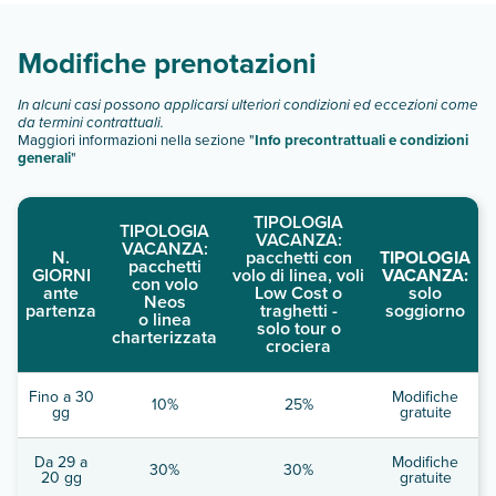
Scopri tutti i dettagli nel paragrafo dedicato "
Info e
descrizione
".
Modifiche prenotazioni
In alcuni casi possono applicarsi ulteriori condizioni ed eccezioni come
da termini contrattuali.
Maggiori informazioni nella sezione "
Info precontrattuali e condizioni
generali
"
TIPOLOGIA
TIPOLOGIA
VACANZA:
VACANZA:
N.
pacchetti con
TIPOLOGIA
pacchetti
GIORNI
volo di linea, voli
VACANZA:
con volo
ante
Low Cost o
solo
Neos
partenza
traghetti -
soggiorno
o linea
solo tour o
charterizzata
crociera
Fino a 30
Modifiche
10%
25%
gg
gratuite
Da 29 a
Modifiche
30%
30%
20 gg
gratuite