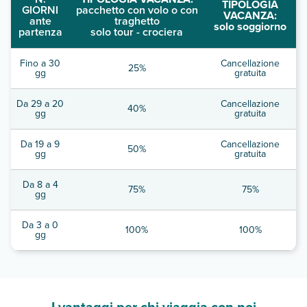
TIPOLOGIA
GIORNI
pacchetto con volo o con
VACANZA:
ante
traghetto
solo soggiorno
partenza
solo tour - crociera
Fino a 30
Cancellazione
25%
gg
gratuita
Da 29 a 20
Cancellazione
40%
gg
gratuita
Da 19 a 9
Cancellazione
50%
gg
gratuita
Da 8 a 4
75%
75%
gg
Da 3 a 0
100%
100%
gg
I vantaggi per chi viaggia con noi