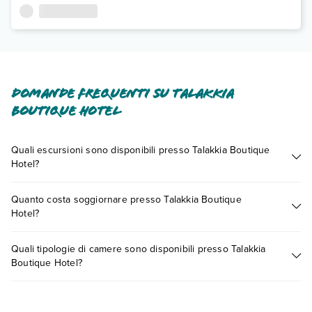
Domande frequenti su Talakkia
Boutique Hotel
Quali escursioni sono disponibili presso Talakkia Boutique
Hotel?
Tante sono le escursioni che potrai vivere soggiornando
Quanto costa soggiornare presso Talakkia Boutique
presso Talakkia Boutique Hotel. Scoprile tutte nella
sezione
Hotel?
dedicata
o contatta il call center chiamando il numero
0721.17231 o
prenotando un appuntamento
.
I prezzi di Talakkia Boutique Hotel possono variare in base a
Quali tipologie di camere sono disponibili presso Talakkia
vari fattori (per es. date, condizioni dell'hotel, ecc). Per
Boutique Hotel?
consultare i prezzi, compila il motore di ricerca e scegli
quando partire.
Talakkia Boutique Hotel dispone di diverse tipologie di
camere: