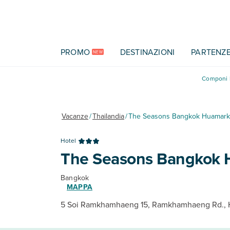
Vai al contenuto principale
PROMO
DESTINAZIONI
PARTENZ
NEW
Componi l
Vacanze
/
Thailandia
/
The Seasons Bangkok Huamark
Hotel
The Seasons Bangkok
Bangkok
MAPPA
5 Soi Ramkhamhaeng 15, Ramkhamhaeng Rd., 