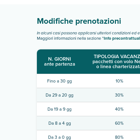
Modifiche prenotazioni
In alcuni casi possono applicarsi ulteriori condizioni ed 
Maggiori informazioni nella sezione "
Info precontrattual
TIPOLOGIA VACANZ
N. GIORNI
pacchetti con volo N
ante partenza
o linea charterizzat
Fino a 30 gg
10%
Da 29 a 20 gg
30%
Da 19 a 9 gg
40%
Da 8 a 4 gg
60%
Da 3 a 0 gg
80%