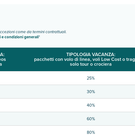
eccezioni come da termini contrattuali.
i e condizioni generali
"
A:
TIPOLOGIA VACANZA:
eos
pacchetti con volo di linea, voli Low Cost o trag
a
solo tour o crociera
25%
30%
40%
60%
80%