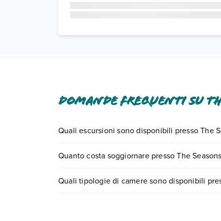
Domande frequenti su T
Quali escursioni sono disponibili presso Th
Tante sono le escursioni che potrai vivere sog
Quanto costa soggiornare presso The Seaso
il numero 0721.17231 o
prenotando un appuntam
I prezzi di The Seasons Bangkok Huamark possono v
Quali tipologie di camere sono disponibili 
ricerca e scegli quando partire.
The Seasons Bangkok Huamark dispone di divers
Scopri tutti i dettagli nel paragrafo dedicato "
Inf