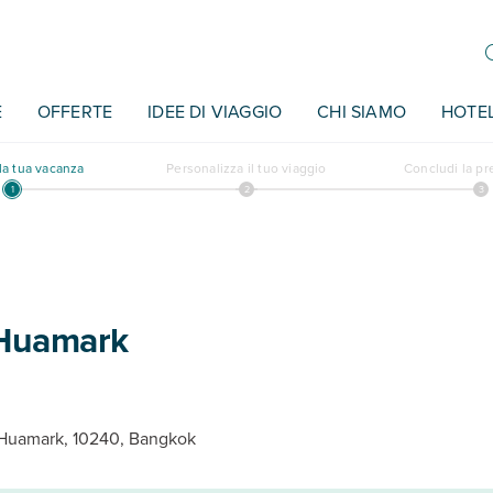
E
OFFERTE
IDEE DI VIAGGIO
CHI SIAMO
HOTE
a tua vacanza
Personalizza il tuo viaggio
Concludi la p
 Huamark
Huamark, 10240, Bangkok