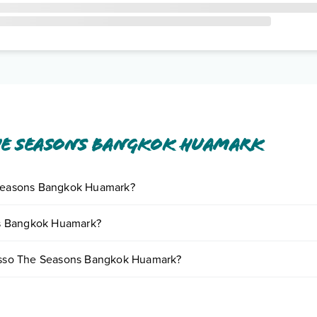
he Seasons Bangkok Huamark
e Seasons Bangkok Huamark?
giornando presso The Seasons Bangkok Huamark. Scoprile tutte nella
s
ns Bangkok Huamark?
ento
.
ariare in base a vari fattori (per es. date, condizioni dell'hotel, ecc).
presso The Seasons Bangkok Huamark?
e tipologie di camere:
o e descrizione
".