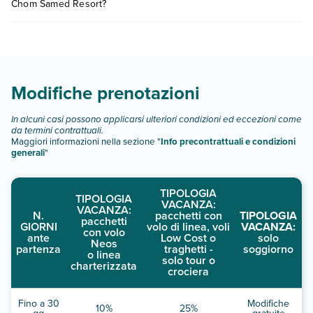
Chom Samed Resort?
consultare i prezzi, compila il motore di ricerca e scegli
quando partire.
Ban Chom Samed Resort dispone di diverse tipologie di
camere:
Scopri tutti i dettagli nel paragrafo dedicato "
Info e
descrizione
".
Modifiche prenotazioni
In alcuni casi possono applicarsi ulteriori condizioni ed eccezioni come
da termini contrattuali.
Maggiori informazioni nella sezione "
Info precontrattuali e condizioni
generali
"
TIPOLOGIA
TIPOLOGIA
VACANZA:
VACANZA:
N.
pacchetti con
TIPOLOGIA
pacchetti
GIORNI
volo di linea, voli
VACANZA:
con volo
ante
Low Cost o
solo
Neos
partenza
traghetti -
soggiorno
o linea
solo tour o
charterizzata
crociera
Fino a 30
Modifiche
10%
25%