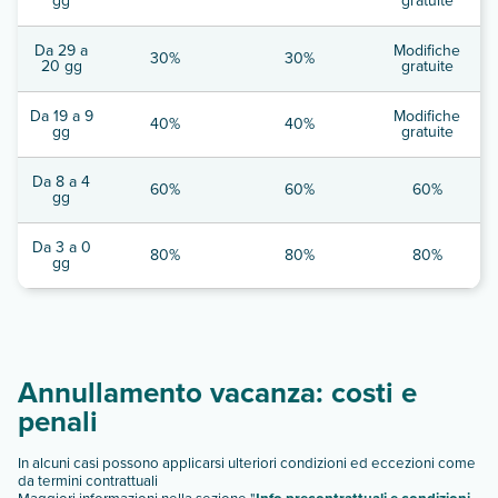
gg
gratuite
Da 29 a
Modifiche
30%
30%
20 gg
gratuite
Da 19 a 9
Modifiche
40%
40%
gg
gratuite
Da 8 a 4
60%
60%
60%
gg
Da 3 a 0
80%
80%
80%
gg
Annullamento vacanza: costi e
penali
In alcuni casi possono applicarsi ulteriori condizioni ed eccezioni come
da termini contrattuali