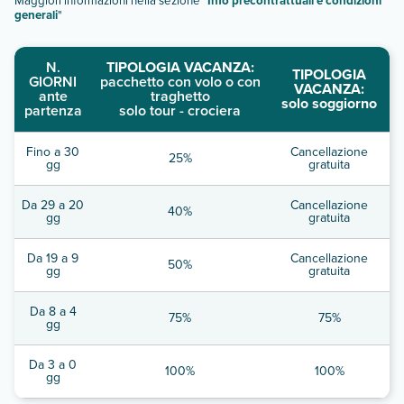
Maggiori informazioni nella sezione "
Info precontrattuali e condizioni
generali
"
N.
TIPOLOGIA VACANZA:
TIPOLOGIA
GIORNI
pacchetto con volo o con
VACANZA:
ante
traghetto
solo soggiorno
partenza
solo tour - crociera
Fino a 30
Cancellazione
25%
gg
gratuita
Da 29 a 20
Cancellazione
40%
gg
gratuita
Da 19 a 9
Cancellazione
50%
gg
gratuita
Da 8 a 4
75%
75%
gg
Da 3 a 0
100%
100%
gg