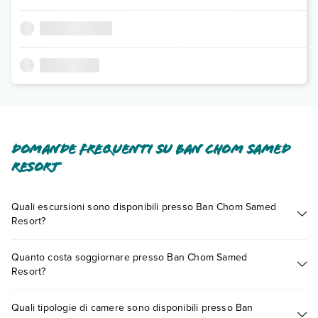
Domande frequenti su Ban Chom Samed
Resort
Quali escursioni sono disponibili presso Ban Chom Samed
Resort?
Tante sono le escursioni che potrai vivere soggiornando
Quanto costa soggiornare presso Ban Chom Samed
presso Ban Chom Samed Resort. Scoprile tutte nella
sezione
Resort?
dedicata
o contatta il call center chiamando il numero
0721.17231 o
prenotando un appuntamento
.
I prezzi di Ban Chom Samed Resort possono variare in base a
Quali tipologie di camere sono disponibili presso Ban
vari fattori (per es. date, condizioni dell'hotel, ecc). Per