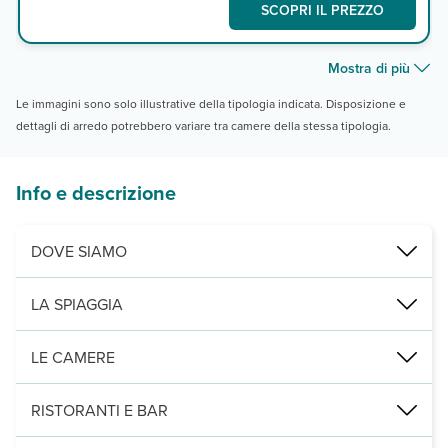
SCOPRI IL PREZZO
Mostra di più
Le immagini sono solo illustrative della tipologia indicata. Disposizione e
dettagli di arredo potrebbero variare tra camere della stessa tipologia.
Info e descrizione
DOVE SIAMO
Kata, a 350 m dalla omonima spiaggia, 1,7 km dal centro, 2 dalla s
LA SPIAGGIA
a 350 alla spiaggia di Kata beach, di sabbia bianca, con aree libere
LE CAMERE
2
144 camere tra superior (37 m
), camere deluxe vista piscina (37 
RISTORANTI E BAR