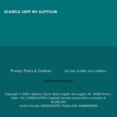
Area riservata
Opzione Flexi
Racconti
SCARICA L'APP MY ALPITOUR
Assicurazioni
Condizioni generali di contratto
Partnership
App My Alpitour World
Documenti per l'espatrio
Parti e Riparti
Convenzioni
Trova un'agenzia
Viaggi di gruppo
Metodi di pagamento
Regole per viaggiare
Cataloghi
Privacy Policy & Cookies
Le tue scelte sui cookies
Mappa del sito
Informazioni Legali
Noleggio auto
Copyright © 2021 | Alpitour S.p.A. Sede Legale: Via Lugaro, 15 - 10126 Torino -
Italia | Tel. (+39)011.0171111 | Capitale Sociale sottoscritto e versato: €
91.262.014
Codice fiscale: 02933920015 | Partita IVA: 02486000041