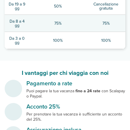
Da 19 a 9
Cancellazione
50%
gg
gratuita
Da 8 a 4
75%
75%
gg
Da 3 a 0
100%
100%
gg
I vantaggi per chi viaggia con noi
Pagamento a rate
Puoi pagare la tua vacanza
fino a 24 rate
con Scalapay
o Paypal.
Acconto 25%
Per prenotare la tua vacanza è sufficiente un acconto
del 25%.
Assicurazione inclusa