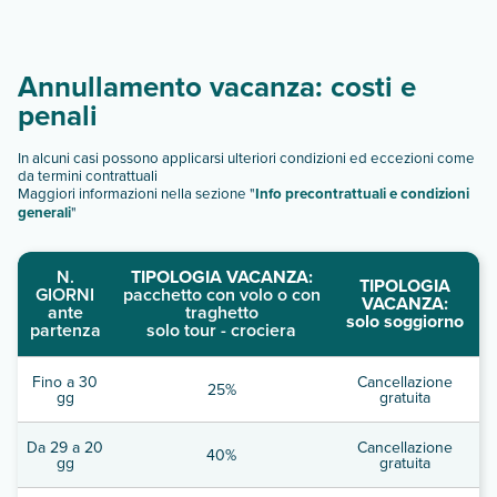
Annullamento vacanza: costi e
penali
In alcuni casi possono applicarsi ulteriori condizioni ed eccezioni come
da termini contrattuali
Maggiori informazioni nella sezione "
Info precontrattuali e condizioni
generali
"
N.
TIPOLOGIA VACANZA:
TIPOLOGIA
GIORNI
pacchetto con volo o con
VACANZA:
ante
traghetto
solo soggiorno
partenza
solo tour - crociera
Fino a 30
Cancellazione
25%
gg
gratuita
Da 29 a 20
Cancellazione
40%
gg
gratuita