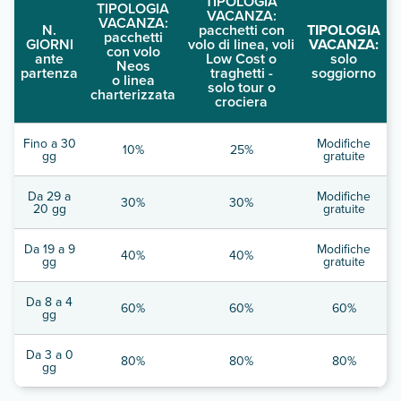
TIPOLOGIA
TIPOLOGIA
VACANZA:
VACANZA:
N.
pacchetti con
TIPOLOGIA
pacchetti
GIORNI
volo di linea, voli
VACANZA:
con volo
ante
Low Cost o
solo
Neos
partenza
traghetti -
soggiorno
o linea
solo tour o
charterizzata
crociera
Fino a 30
Modifiche
10%
25%
gg
gratuite
Da 29 a
Modifiche
30%
30%
20 gg
gratuite
Da 19 a 9
Modifiche
40%
40%
gg
gratuite
Da 8 a 4
60%
60%
60%
gg
Da 3 a 0
80%
80%
80%
gg