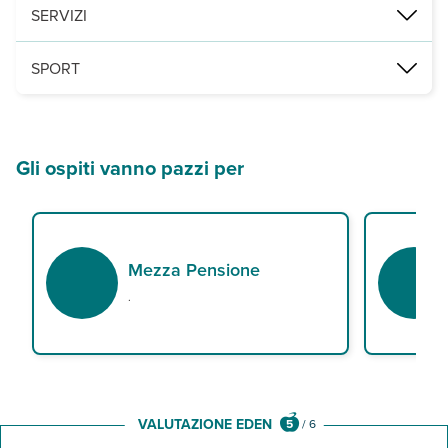
2 ristoranti, di cui uno principale a buffet per la colazione e à la
SERVIZI
2 piscine, di cui una con area separata per bambini, attrezzate co
SPORT
palestra.
Gli ospiti vanno pazzi per
Mezza Pensione
.
VALUTAZIONE EDEN
5
/
6