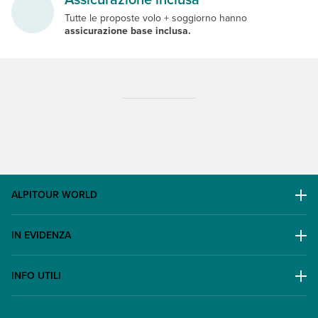
Tutte le proposte volo + soggiorno hanno
assicurazione base inclusa.
ALPITOUR WORLD
AWARD
IN EVIDENZA
Il Gruppo
Escursioni
Lavora con noi
INFO UTILI
Offerte
Contatti
FAQ
Promo