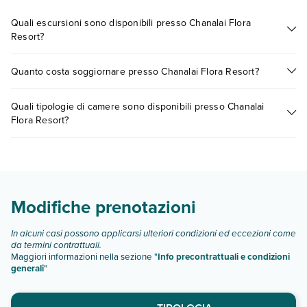
Quali escursioni sono disponibili presso Chanalai Flora
Resort?
Tante sono le escursioni che potrai vivere soggiornando
Quanto costa soggiornare presso Chanalai Flora Resort?
presso Chanalai Flora Resort. Scoprile tutte nella
sezione
dedicata
o contatta il call center chiamando il numero
I prezzi di Chanalai Flora Resort possono variare in base a vari
0721.17231 o
prenotando un appuntamento
.
Quali tipologie di camere sono disponibili presso Chanalai
fattori (per es. date, condizioni dell'hotel, ecc). Per consultare i
Flora Resort?
prezzi, compila il motore di ricerca e scegli quando partire.
Chanalai Flora Resort dispone di diverse tipologie di camere:
camera superior
camera deluxe vista piscina
camera grand deluxe
Modifiche prenotazioni
Scopri tutti i dettagli nel paragrafo dedicato "
Info e
descrizione
".
In alcuni casi possono applicarsi ulteriori condizioni ed eccezioni come
da termini contrattuali.
Maggiori informazioni nella sezione "
Info precontrattuali e condizioni
generali
"