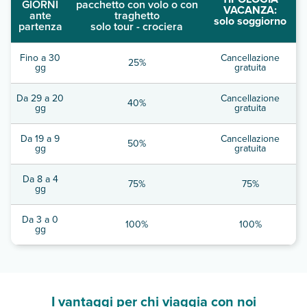
GIORNI
pacchetto con volo o con
VACANZA:
ante
traghetto
solo soggiorno
partenza
solo tour - crociera
Fino a 30
Cancellazione
25%
gg
gratuita
Da 29 a 20
Cancellazione
40%
gg
gratuita
Da 19 a 9
Cancellazione
50%
gg
gratuita
Da 8 a 4
75%
75%
gg
Da 3 a 0
100%
100%
gg
I vantaggi per chi viaggia con noi