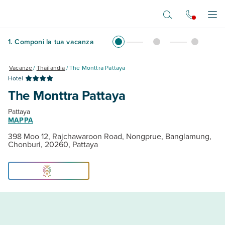
Vai al contenuto principale
Apr
1
.
Componi la tua vacanza
Vacanze
/
Thailandia
/
The Monttra Pattaya
Hotel
The Monttra Pattaya
Pattaya
MAPPA
398 Moo 12, Rajchawaroon Road, Nongprue, Banglamung,
Chonburi, 20260, Pattaya