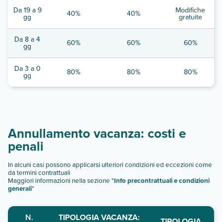
Da 19 a 9
Modifiche
40%
40%
gg
gratuite
Da 8 a 4
60%
60%
60%
gg
Da 3 a 0
80%
80%
80%
gg
Annullamento vacanza: costi e
penali
In alcuni casi possono applicarsi ulteriori condizioni ed eccezioni come
da termini contrattuali
Maggiori informazioni nella sezione "
Info precontrattuali e condizioni
generali
"
N.
TIPOLOGIA VACANZA:
TIPOLOGIA