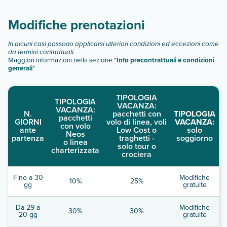
descrizione
".
Modifiche prenotazioni
In alcuni casi possono applicarsi ulteriori condizioni ed eccezioni come
da termini contrattuali.
Maggiori informazioni nella sezione "
Info precontrattuali e condizioni
generali
"
TIPOLOGIA
TIPOLOGIA
VACANZA:
VACANZA:
N.
pacchetti con
TIPOLOGIA
pacchetti
GIORNI
volo di linea, voli
VACANZA:
con volo
ante
Low Cost o
solo
Neos
partenza
traghetti -
soggiorno
o linea
solo tour o
charterizzata
crociera
Fino a 30
Modifiche
10%
25%
gg
gratuite
Da 29 a
Modifiche
30%
30%
20 gg
gratuite