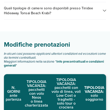
numero 0721.17231 o
prenotando un appuntamento
.
I prezzi di Tinidee Hideaway Tonsai Beach Krabi possono
Quali tipologie di camere sono disponibili presso Tinidee
variare in base a vari fattori (per es. date, condizioni dell'hotel,
Hideaway Tonsai Beach Krabi?
ecc). Per consultare i prezzi, compila il motore di ricerca e
scegli quando partire.
Tinidee Hideaway Tonsai Beach Krabi dispone di diverse
tipologie di camere:
Scopri tutti i dettagli nel paragrafo dedicato "
Info e
descrizione
".
Modifiche prenotazioni
In alcuni casi possono applicarsi ulteriori condizioni ed eccezioni come
da termini contrattuali.
Maggiori informazioni nella sezione "
Info precontrattuali e condizioni
generali
"
TIPOLOGIA
TIPOLOGIA
VACANZA:
VACANZA:
N.
pacchetti con
TIPOLOGIA
pacchetti
GIORNI
volo di linea, voli
VACANZA:
con volo
ante
Low Cost o
solo
Neos
partenza
traghetti -
soggiorno
o linea
solo tour o
charterizzata
crociera