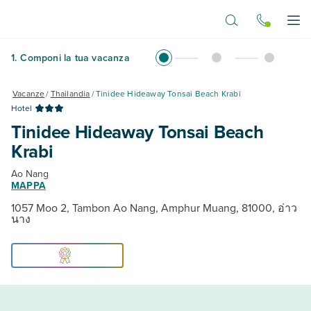
Vai al contenuto principale
Apr
1
.
Componi la tua vacanza
Vacanze
/
Thailandia
/
Tinidee Hideaway Tonsai Beach Krabi
Hotel
Tinidee Hideaway Tonsai Beach
Krabi
Ao Nang
MAPPA
1057 Moo 2, Tambon Ao Nang, Amphur Muang, 81000, อ่าว
นาง