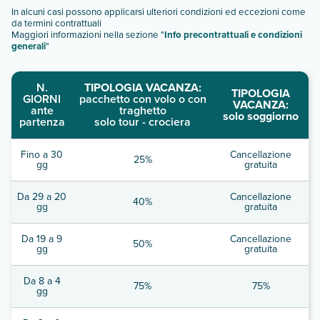
In alcuni casi possono applicarsi ulteriori condizioni ed eccezioni come
da termini contrattuali
Maggiori informazioni nella sezione "
Info precontrattuali e condizioni
generali
"
N.
TIPOLOGIA VACANZA:
TIPOLOGIA
GIORNI
pacchetto con volo o con
VACANZA:
ante
traghetto
solo soggiorno
partenza
solo tour - crociera
Fino a 30
Cancellazione
25%
gg
gratuita
Da 29 a 20
Cancellazione
40%
gg
gratuita
Da 19 a 9
Cancellazione
50%
gg
gratuita
Da 8 a 4
75%
75%
gg