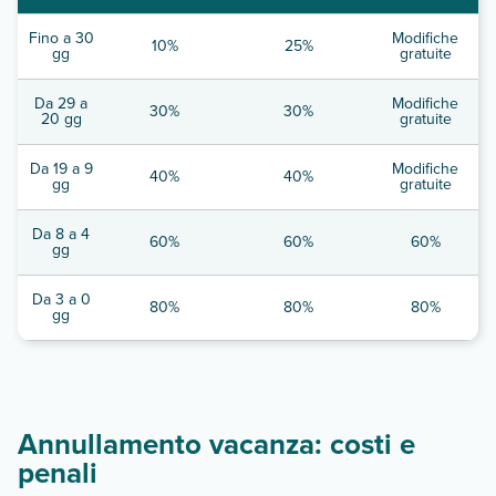
Fino a 30
Modifiche
10%
25%
gg
gratuite
Da 29 a
Modifiche
30%
30%
20 gg
gratuite
Da 19 a 9
Modifiche
40%
40%
gg
gratuite
Da 8 a 4
60%
60%
60%
gg
Da 3 a 0
80%
80%
80%
gg
Annullamento vacanza: costi e
penali