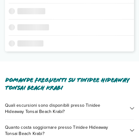
Domande frequenti su Tinidee Hideaway
Tonsai Beach Krabi
Quali escursioni sono disponibili presso Tinidee
Hideaway Tonsai Beach Krabi?
Tante sono le escursioni che potrai vivere soggiornando
Quanto costa soggiornare presso Tinidee Hideaway
presso Tinidee Hideaway Tonsai Beach Krabi. Scoprile tutte
Tonsai Beach Krabi?
nella
sezione dedicata
o contatta il call center chiamando il