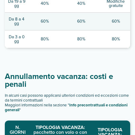
Da 19 a 9
Modifiche
40%
40%
gg
gratuite
Da 8 a 4
60%
60%
60%
gg
Da 3 a 0
80%
80%
80%
gg
Annullamento vacanza: costi e
penali
In alcuni casi possono applicarsi ulteriori condizioni ed eccezioni come
da termini contrattuali
Maggiori informazioni nella sezione "
Info precontrattuali e condizioni
generali
"
N.
TIPOLOGIA VACANZA:
TIPOLOGIA
GIORNI
pacchetto con volo o con
VACANZA: