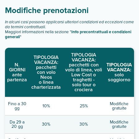
Modifiche prenotazioni
In alcuni casi possono applicarsi ulteriori condizioni ed eccezioni come
da termini contrattuali.
Maggiori informazioni nella sezione "
Info precontrattuali e condizioni
generali
"
TIPOLOGIA
TIPOLOGIA
VACANZA:
VACANZA:
N.
pacchetti con
TIPOLOGIA
pacchetti
GIORNI
volo di linea, voli
VACANZA:
con volo
ante
Low Cost o
solo
Neos
partenza
traghetti -
soggiorno
o linea
solo tour o
charterizzata
crociera
Fino a 30
Modifiche
10%
25%
gg
gratuite
Da 29 a
Modifiche
30%
30%
20 gg
gratuite