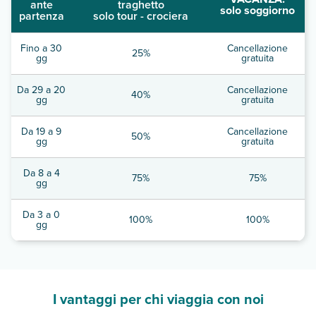
ante
traghetto
solo soggiorno
partenza
solo tour - crociera
Fino a 30
Cancellazione
25%
gg
gratuita
Da 29 a 20
Cancellazione
40%
gg
gratuita
Da 19 a 9
Cancellazione
50%
gg
gratuita
Da 8 a 4
75%
75%
gg
Da 3 a 0
100%
100%
gg
I vantaggi per chi viaggia con noi