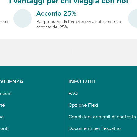
I vantaggi per chi viaggia con noi
Acconto 25%
e
con
Per prenotare la tua vacanza è sufficiente un
acconto del 25%.
EVIDENZA
INFO UTILI
rsioni
FAQ
rte
Opzione Flexi
mo
Condizioni generali di contratto
onti
Documenti per l'espatrio