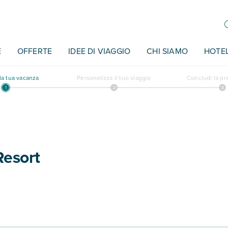
E
OFFERTE
IDEE DI VIAGGIO
CHI SIAMO
HOTE
a tua vacanza
Personalizza il tuo viaggio
Concludi la p
Resort