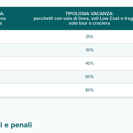
A:
TIPOLOGIA VACANZA:
eos
pacchetti con volo di linea, voli Low Cost o trag
a
solo tour o crociera
25%
30%
40%
60%
80%
 e penali