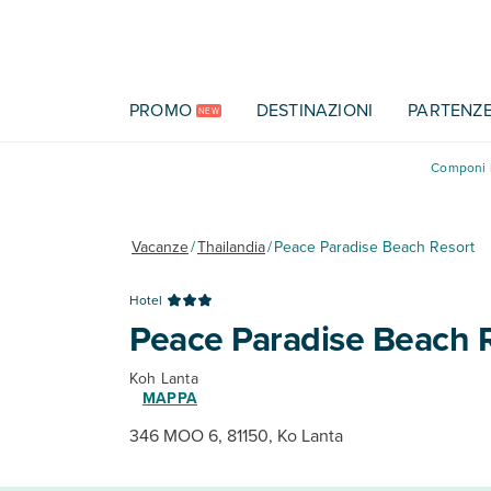
Vai al contenuto principale
PROMO
DESTINAZIONI
PARTENZ
NEW
Componi l
Vacanze
/
Thailandia
/
Peace Paradise Beach Resort
Hotel
Peace Paradise Beach 
Koh Lanta
MAPPA
346 MOO 6, 81150, Ko Lanta