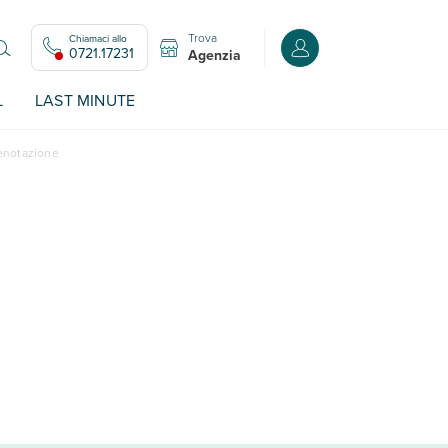
Trova
Chiamaci allo
Accedi o registrati all
0721.17231
Agenzia
L
LAST MINUTE
renotazione