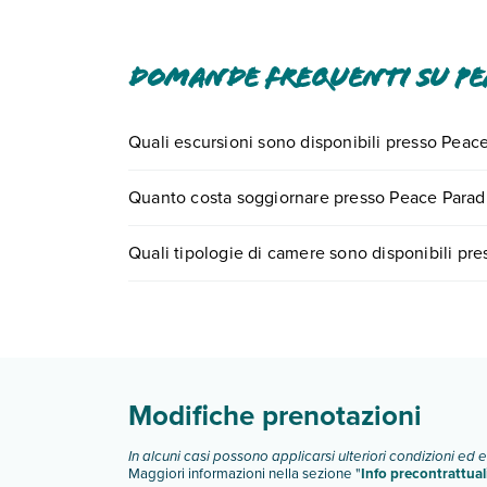
Domande frequenti su Pea
Quali escursioni sono disponibili presso Peac
Tante sono le escursioni che potrai vivere sogg
Quanto costa soggiornare presso Peace Parad
numero 0721.17231 o
prenotando un appuntame
I prezzi di Peace Paradise Beach Resort possono va
Quali tipologie di camere sono disponibili pr
scegli quando partire.
Peace Paradise Beach Resort dispone di diverse
Scopri tutti i dettagli nel paragrafo dedicato "
Inf
Modifiche prenotazioni
In alcuni casi possono applicarsi ulteriori condizioni ed 
Maggiori informazioni nella sezione "
Info precontrattual