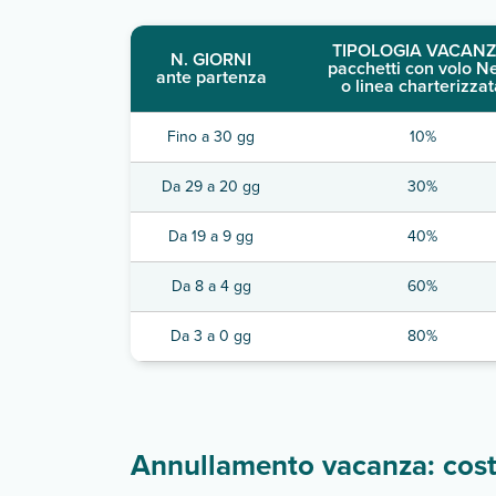
TIPOLOGIA VACANZ
N. GIORNI
pacchetti con volo N
ante partenza
o linea charterizzat
Fino a 30 gg
10%
Da 29 a 20 gg
30%
Da 19 a 9 gg
40%
Da 8 a 4 gg
60%
Da 3 a 0 gg
80%
Annullamento vacanza: costi