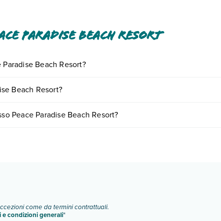
ce Paradise Beach Resort
e Paradise Beach Resort?
iornando presso Peace Paradise Beach Resort. Scoprile tutte nella
sez
ise Beach Resort?
nto
.
riare in base a vari fattori (per es. date, condizioni dell'hotel, ecc). 
esso Peace Paradise Beach Resort?
 tipologie di camere:
o e descrizione
".
eccezioni come da termini contrattuali.
i e condizioni generali
"