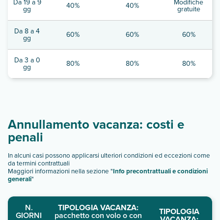
Da 19 a 9
Modifiche
40%
40%
gg
gratuite
Da 8 a 4
60%
60%
60%
gg
Da 3 a 0
80%
80%
80%
gg
Annullamento vacanza: costi e
penali
In alcuni casi possono applicarsi ulteriori condizioni ed eccezioni come
da termini contrattuali
Maggiori informazioni nella sezione "
Info precontrattuali e condizioni
generali
"
N.
TIPOLOGIA VACANZA:
TIPOLOGIA
GIORNI
pacchetto con volo o con
VACANZA: