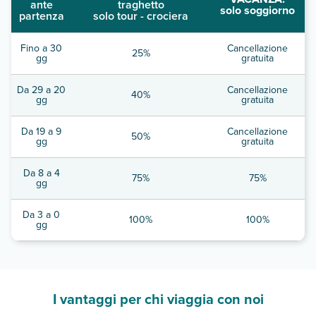
ante
traghetto
solo soggiorno
partenza
solo tour - crociera
Fino a 30
Cancellazione
25%
gg
gratuita
Da 29 a 20
Cancellazione
40%
gg
gratuita
Da 19 a 9
Cancellazione
50%
gg
gratuita
Da 8 a 4
75%
75%
gg
Da 3 a 0
100%
100%
gg
I vantaggi per chi viaggia con noi