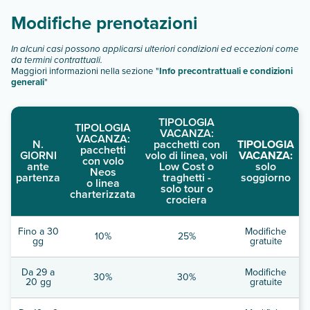
Modifiche prenotazioni
In alcuni casi possono applicarsi ulteriori condizioni ed eccezioni come
da termini contrattuali.
Maggiori informazioni nella sezione "
Info precontrattuali e condizioni
generali
"
TIPOLOGIA
TIPOLOGIA
VACANZA:
VACANZA:
N.
pacchetti con
TIPOLOGIA
pacchetti
GIORNI
volo di linea, voli
VACANZA:
con volo
ante
Low Cost o
solo
Neos
partenza
traghetti -
soggiorno
o linea
solo tour o
charterizzata
crociera
Fino a 30
Modifiche
10%
25%
gg
gratuite
Da 29 a
Modifiche
30%
30%
20 gg
gratuite