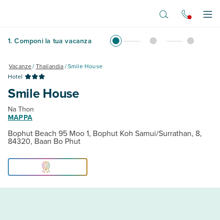
Vai al contenuto principale
Apr
1
.
Componi la tua vacanza
Vacanze
/
Thailandia
/
Smile House
Hotel
Smile House
Na Thon
MAPPA
Bophut Beach 95 Moo 1, Bophut Koh Samui/Surrathan, 8,
84320, Baan Bo Phut