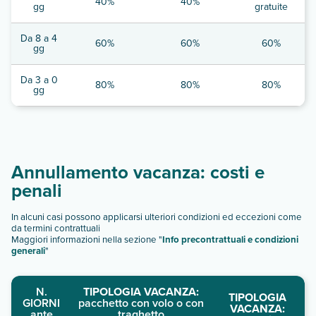
40%
40%
gg
gratuite
Da 8 a 4
60%
60%
60%
gg
Da 3 a 0
80%
80%
80%
gg
Annullamento vacanza: costi e
penali
In alcuni casi possono applicarsi ulteriori condizioni ed eccezioni come
da termini contrattuali
Maggiori informazioni nella sezione "
Info precontrattuali e condizioni
generali
"
N.
TIPOLOGIA VACANZA:
TIPOLOGIA
GIORNI
pacchetto con volo o con
VACANZA:
ante
traghetto