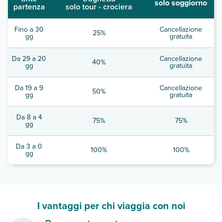
solo soggiorno
partenza
solo tour - crociera
Fino a 30
Cancellazione
25%
gg
gratuita
Da 29 a 20
Cancellazione
40%
gg
gratuita
Da 19 a 9
Cancellazione
50%
gg
gratuita
Da 8 a 4
75%
75%
gg
Da 3 a 0
100%
100%
gg
I vantaggi per chi viaggia con noi