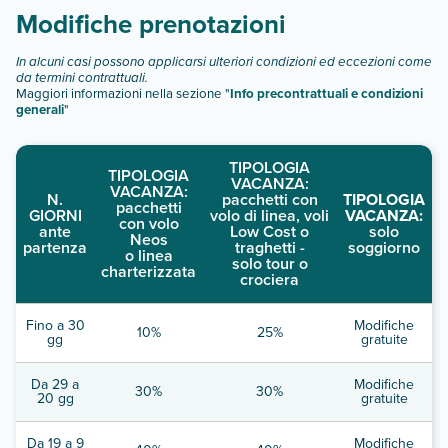
Modifiche prenotazioni
In alcuni casi possono applicarsi ulteriori condizioni ed eccezioni come
da termini contrattuali.
Maggiori informazioni nella sezione "
Info precontrattuali e condizioni
generali
"
TIPOLOGIA
TIPOLOGIA
VACANZA:
VACANZA:
N.
pacchetti con
TIPOLOGIA
pacchetti
GIORNI
volo di linea, voli
VACANZA:
con volo
ante
Low Cost o
solo
Neos
partenza
traghetti -
soggiorno
o linea
solo tour o
charterizzata
crociera
Fino a 30
Modifiche
10%
25%
gg
gratuite
Da 29 a
Modifiche
30%
30%
20 gg
gratuite
Da 19 a 9
Modifiche