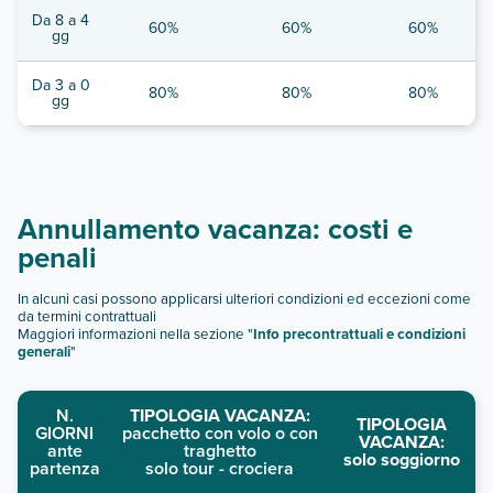
Da 8 a 4
60%
60%
60%
gg
Da 3 a 0
80%
80%
80%
gg
Annullamento vacanza: costi e
penali
In alcuni casi possono applicarsi ulteriori condizioni ed eccezioni come
da termini contrattuali
Maggiori informazioni nella sezione "
Info precontrattuali e condizioni
generali
"
N.
TIPOLOGIA VACANZA:
TIPOLOGIA
GIORNI
pacchetto con volo o con
VACANZA:
ante
traghetto
solo soggiorno
partenza
solo tour - crociera