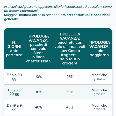
In alcuni casi possono applicarsi ulteriori condizioni ed eccezioni come
da termini contrattuali.
Maggiori informazioni nella sezione "
Info precontrattuali e condizioni
generali
"
TIPOLOGIA
TIPOLOGIA
VACANZA:
VACANZA:
N.
pacchetti con
TIPOLOGIA
pacchetti
GIORNI
volo di linea, voli
VACANZA:
con volo
ante
Low Cost o
solo
Neos
partenza
traghetti -
soggiorno
o linea
solo tour o
charterizzata
crociera
Fino a 30
Modifiche
10%
25%
gg
gratuite
Da 29 a
Modifiche
30%
30%
20 gg
gratuite
Da 19 a 9
Modifiche
40%
40%
gg
gratuite