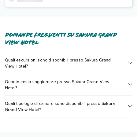
Domande frequenti su Sakura Grand
View Hotel
Quali escursioni sono disponibili presso Sakura Grand
View Hotel?
Tante sono le escursioni che potrai vivere soggiornando
Quanto costa soggiornare presso Sakura Grand View
presso Sakura Grand View Hotel. Scoprile tutte nella
sezione
Hotel?
dedicata
o contatta il call center chiamando il numero
0721.17231 o
prenotando un appuntamento
.
I prezzi di Sakura Grand View Hotel possono variare in base a
Quali tipologie di camere sono disponibili presso Sakura
vari fattori (per es. date, condizioni dell'hotel, ecc). Per
Grand View Hotel?
consultare i prezzi, compila il motore di ricerca e scegli
quando partire.
Sakura Grand View Hotel dispone di diverse tipologie di
camere:
Scopri tutti i dettagli nel paragrafo dedicato "
Info e