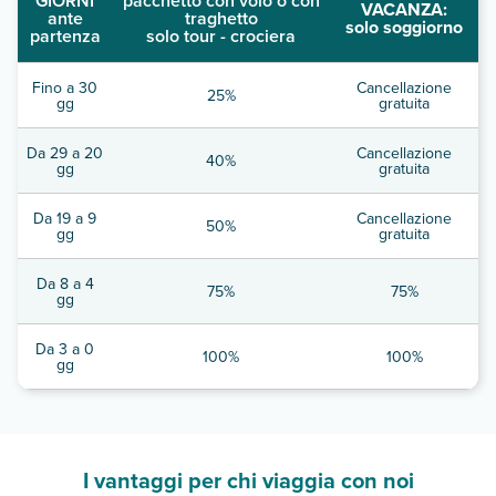
GIORNI
pacchetto con volo o con
VACANZA:
ante
traghetto
solo soggiorno
partenza
solo tour - crociera
Fino a 30
Cancellazione
25%
gg
gratuita
Da 29 a 20
Cancellazione
40%
gg
gratuita
Da 19 a 9
Cancellazione
50%
gg
gratuita
Da 8 a 4
75%
75%
gg
Da 3 a 0
100%
100%
gg
I vantaggi per chi viaggia con noi