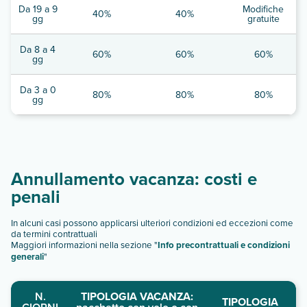
Da 19 a 9
Modifiche
40%
40%
gg
gratuite
Da 8 a 4
60%
60%
60%
gg
Da 3 a 0
80%
80%
80%
gg
Annullamento vacanza: costi e
penali
In alcuni casi possono applicarsi ulteriori condizioni ed eccezioni come
da termini contrattuali
Maggiori informazioni nella sezione "
Info precontrattuali e condizioni
generali
"
N.
TIPOLOGIA VACANZA:
TIPOLOGIA