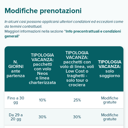
descrizione
".
Modifiche prenotazioni
In alcuni casi possono applicarsi ulteriori condizioni ed eccezioni come
da termini contrattuali.
Maggiori informazioni nella sezione "
Info precontrattuali e condizioni
generali
"
TIPOLOGIA
TIPOLOGIA
VACANZA:
VACANZA:
N.
pacchetti con
TIPOLOGIA
pacchetti
GIORNI
volo di linea, voli
VACANZA:
con volo
ante
Low Cost o
solo
Neos
partenza
traghetti -
soggiorno
o linea
solo tour o
charterizzata
crociera
Fino a 30
Modifiche
10%
25%
gg
gratuite
Da 29 a
Modifiche
30%
30%
20 gg
gratuite