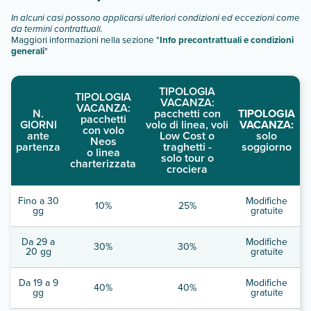
In alcuni casi possono applicarsi ulteriori condizioni ed eccezioni come
da termini contrattuali.
Maggiori informazioni nella sezione "
Info precontrattuali e condizioni
generali
"
TIPOLOGIA
TIPOLOGIA
VACANZA:
VACANZA:
N.
pacchetti con
TIPOLOGIA
pacchetti
GIORNI
volo di linea, voli
VACANZA:
con volo
ante
Low Cost o
solo
Neos
partenza
traghetti -
soggiorno
o linea
solo tour o
charterizzata
crociera
Fino a 30
Modifiche
10%
25%
gg
gratuite
Da 29 a
Modifiche
30%
30%
20 gg
gratuite
Da 19 a 9
Modifiche
40%
40%
gg
gratuite