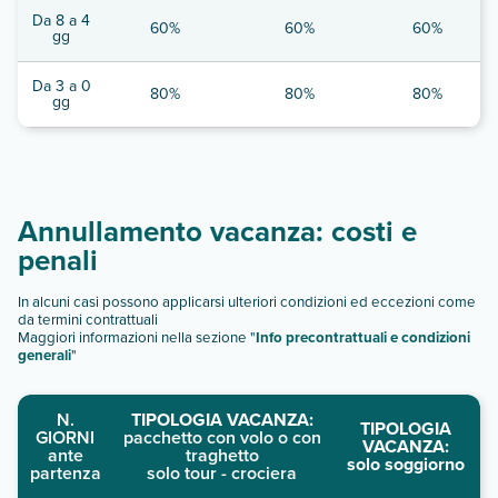
Da 8 a 4
60%
60%
60%
gg
Da 3 a 0
80%
80%
80%
gg
Annullamento vacanza: costi e
penali
In alcuni casi possono applicarsi ulteriori condizioni ed eccezioni come
da termini contrattuali
Maggiori informazioni nella sezione "
Info precontrattuali e condizioni
generali
"
N.
TIPOLOGIA VACANZA:
TIPOLOGIA
GIORNI
pacchetto con volo o con
VACANZA:
ante
traghetto
solo soggiorno
partenza
solo tour - crociera