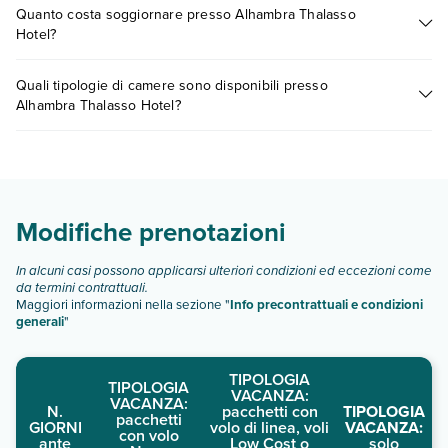
Quanto costa soggiornare presso Alhambra Thalasso
presso Alhambra Thalasso Hotel. Scoprile tutte nella
sezione
l'assistenza ai disabili. Per la sicurezza dei viaggiatori, sono
Hotel?
dedicata
o contatta il call center chiamando il numero
disponibili metodi di pagamento senza contanti per tutte le
0721.17231 o
prenotando un appuntamento
.
transazioni.
I prezzi di Alhambra Thalasso Hotel possono variare in base a
Quali tipologie di camere sono disponibili presso
vari fattori (per es. date, condizioni dell'hotel, ecc). Per
Alhambra Thalasso Hotel?
consultare i prezzi, compila il motore di ricerca e scegli
quando partire.
Alhambra Thalasso Hotel dispone di diverse tipologie di
camere:
Scopri tutti i dettagli nel paragrafo dedicato "
Info e
descrizione
".
Modifiche prenotazioni
In alcuni casi possono applicarsi ulteriori condizioni ed eccezioni come
da termini contrattuali.
Maggiori informazioni nella sezione "
Info precontrattuali e condizioni
generali
"
TIPOLOGIA
TIPOLOGIA
VACANZA:
VACANZA:
N.
pacchetti con
TIPOLOGIA
pacchetti
GIORNI
volo di linea, voli
VACANZA:
con volo
ante
Low Cost o
solo