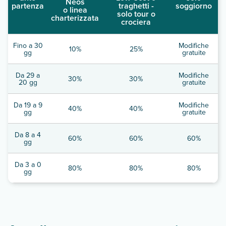
Neos
partenza
traghetti -
soggiorno
o linea
solo tour o
charterizzata
crociera
Fino a 30
Modifiche
10%
25%
gg
gratuite
Da 29 a
Modifiche
30%
30%
20 gg
gratuite
Da 19 a 9
Modifiche
40%
40%
gg
gratuite
Da 8 a 4
60%
60%
60%
gg
Da 3 a 0
80%
80%
80%
gg