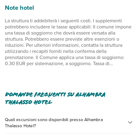
Note hotel
La struttura ti addebiterà i seguenti costi. I supplementi
potrebbero includere le tasse applicabili: Il comune impone
una tassa di soggiorno che dovrà essere versata alla
struttura. Potrebbero essere previste altre esenzioni o
riduzioni. Per ulteriori informazioni, contatta la struttura
utilizzando i recapiti forniti nella conferma della
prenotazione. Il Comune applica una tassa di soggiorno:
0.30 EUR per sistemazione, a soggiorno. Tassa di
soggiorno: EUR 3.56 a persona, a notte Abbiamo incluso
tutti i costi che ci ha comunicato la struttura. Navetta per
l'aeroporto: 100 EUR a persona (andata e ritorno) Navetta
per l'aeroporto, a bambino: EUR 100 (andata e ritorno) Il
check-out posticipato è a pagamento e soggetto a
Domande frequenti su Alhambra
disponibilità È possibile che questo elenco non sia
Thalasso Hotel
completo. Tariffe e depositi potrebbero non includere le
tasse e sono soggetti a modifiche.
Quali escursioni sono disponibili presso Alhambra
Piscina accessibile dalle 08:00 alle 19:00.Nelle camere
Thalasso Hotel?
della struttura sono ammessi solo gli ospiti registrati. Nella
Tante sono le escursioni che potrai vivere soggiornando
struttura non sono ammessi animali, inclusi quelli per