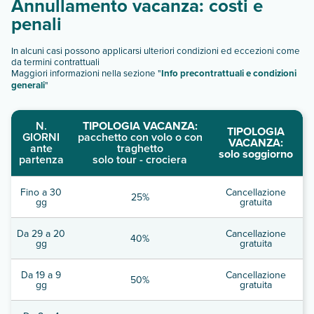
Annullamento vacanza: costi e
penali
In alcuni casi possono applicarsi ulteriori condizioni ed eccezioni come
da termini contrattuali
Maggiori informazioni nella sezione "
Info precontrattuali e condizioni
generali
"
N.
TIPOLOGIA VACANZA:
TIPOLOGIA
GIORNI
pacchetto con volo o con
VACANZA:
ante
traghetto
solo soggiorno
partenza
solo tour - crociera
Fino a 30
Cancellazione
25%
gg
gratuita
Da 29 a 20
Cancellazione
40%
gg
gratuita
Da 19 a 9
Cancellazione
50%
gg
gratuita