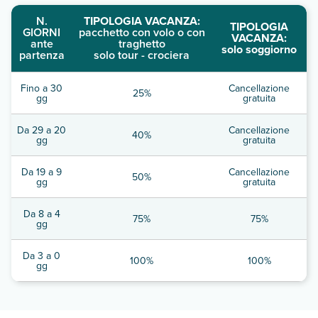
N.
TIPOLOGIA VACANZA:
TIPOLOGIA
GIORNI
pacchetto con volo o con
VACANZA:
ante
traghetto
solo soggiorno
partenza
solo tour - crociera
Fino a 30
Cancellazione
25%
gg
gratuita
Da 29 a 20
Cancellazione
40%
gg
gratuita
Da 19 a 9
Cancellazione
50%
gg
gratuita
Da 8 a 4
75%
75%
gg
Da 3 a 0
100%
100%
gg