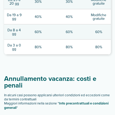
30%
30%
20 gg
gratuite
Da 19 a 9
Modifiche
40%
40%
gg
gratuite
Da 8 a 4
60%
60%
60%
gg
Da 3 a 0
80%
80%
80%
gg
Annullamento vacanza: costi e
penali
In alcuni casi possono applicarsi ulteriori condizioni ed eccezioni come
da termini contrattuali
Maggiori informazioni nella sezione "
Info precontrattuali e condizioni
generali
"