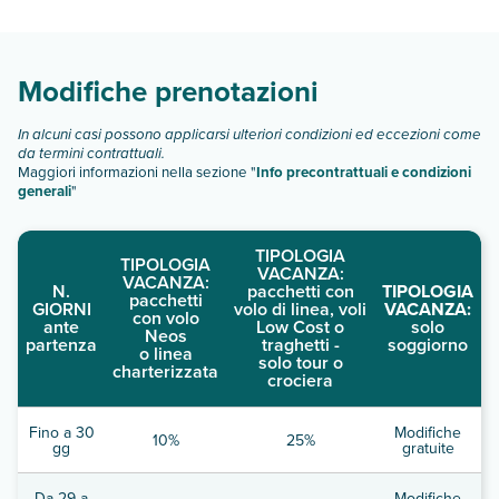
camera standard
camera standard uso singola
camera tripla
Modifiche prenotazioni
camera quadrupla
Scopri tutti i dettagli nel paragrafo dedicato "
Info e
In alcuni casi possono applicarsi ulteriori condizioni ed eccezioni come
descrizione
".
da termini contrattuali.
Maggiori informazioni nella sezione "
Info precontrattuali e condizioni
generali
"
TIPOLOGIA
TIPOLOGIA
VACANZA:
VACANZA:
N.
pacchetti con
TIPOLOGIA
pacchetti
GIORNI
volo di linea, voli
VACANZA:
con volo
ante
Low Cost o
solo
Neos
partenza
traghetti -
soggiorno
o linea
solo tour o
charterizzata
crociera
Fino a 30
Modifiche
10%
25%
gg
gratuite
Da 29 a
Modifiche