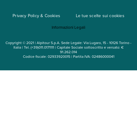
Cataloghi
Privacy Policy & Cookies
Le tue scelte sui cookies
Mappa del sito
Informazioni Legali
Noleggio auto
Copyright © 2021 | Alpitour S.p.A. Sede Legale: Via Lugaro, 15 - 10126 Torino -
Italia | Tel. (+39)011.0171111 | Capitale Sociale sottoscritto e versato: €
91.262.014
Codice fiscale: 02933920015 | Partita IVA: 02486000041