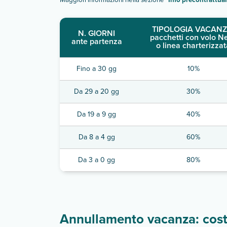
TIPOLOGIA VACANZ
N. GIORNI
pacchetti con volo N
ante partenza
o linea charterizzat
Fino a 30 gg
10%
Da 29 a 20 gg
30%
Da 19 a 9 gg
40%
Da 8 a 4 gg
60%
Da 3 a 0 gg
80%
Annullamento vacanza: costi