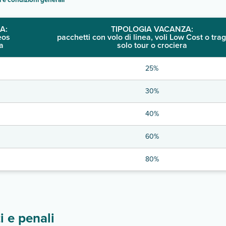
A:
TIPOLOGIA VACANZA:
eos
pacchetti con volo di linea, voli Low Cost o trag
a
solo tour o crociera
25%
30%
40%
60%
80%
 e penali