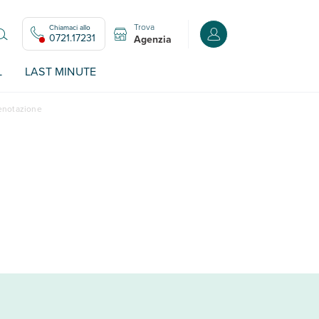
Trova
Chiamaci allo
Accedi o registrati all
0721.17231
Agenzia
L
LAST MINUTE
renotazione