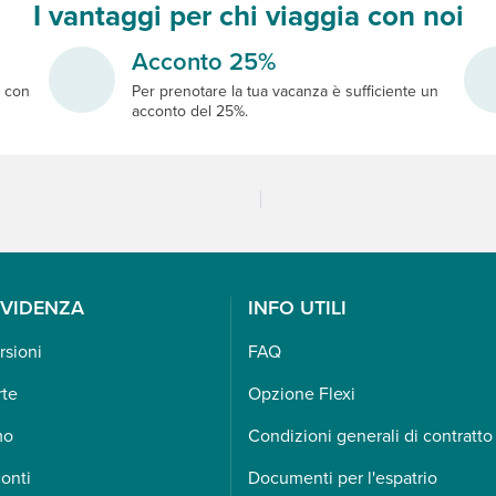
I vantaggi per chi viaggia con noi
Acconto 25%
e
con
Per prenotare la tua vacanza è sufficiente un
acconto del 25%.
EVIDENZA
INFO UTILI
rsioni
FAQ
rte
Opzione Flexi
mo
Condizioni generali di contratto
onti
Documenti per l'espatrio