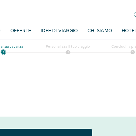
E
OFFERTE
IDEE DI VIAGGIO
CHI SIAMO
HOTE
a tua vacanza
Personalizza il tuo viaggio
Concludi la p