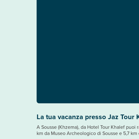
La tua vacanza presso Jaz Tour 
A Sousse (Khzema), da Hotel Tour Khalef puoi ra
km da Museo Archeologico di Sousse e 5,7 km d