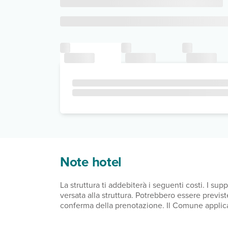
Note hotel
La struttura ti addebiterà i seguenti costi. I s
versata alla struttura. Potrebbero essere previste 
conferma della prenotazione. Il Comune applica
notte Abbiamo incluso tutti i costi che ci ha com