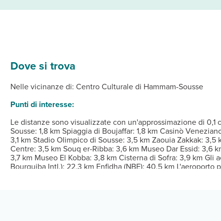
Dove si trova
le 490 camere con stile personalizzato della struttura, complete d
 ti attendono massaggi, trattamenti per il corpo e trattamenti per 
 potrai gustare ottimi piatti, mentre se vuoi restare nel tuo allogg
Dalle ore 14:00 Alle ore a qualsiasi ora Istruzioni 
Nelle vicinanze di: Centro Culturale di Hammam-Sousse
deria e lavaggio a secco, una reception aperta 24 ore su 24 e pers
Punti di interesse:
Le distanze sono visualizzate con un'approssimazione di 0,1 c
Sousse: 1,8 km Spiaggia di Boujaffar: 1,8 km Casinò Venezia
3,1 km Stadio Olimpico di Sousse: 3,5 km Zaouia Zakkak: 3,5
Centre: 3,5 km Souq er-Ribba: 3,6 km Museo Dar Essid: 3,6
3,7 km Museo El Kobba: 3,8 km Cisterna di Sofra: 3,9 km Gli a
Bourguiba Intl.): 22,3 km Enfidha (NBE): 40,5 km L'aeroporto
Monastir (MIR-Habib Bourguiba Intl.).