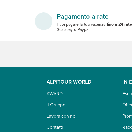
Pagamento a rate
Puoi pagare la tua vacanza
fino a 24 rat
Scalapay o Paypal.
ALPITOUR WORLD
IN 
AWARD
Escu
Il Gruppo
Offe
Lavora con noi
Pro
Contatti
Racc