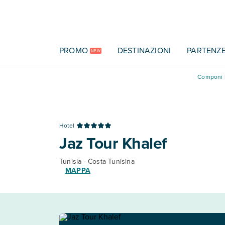
Vai al contenuto principale
PROMO
DESTINAZIONI
PARTENZ
NEW
Componi l
Hotel
Jaz Tour Khalef
Tunisia - Costa Tunisina
MAPPA