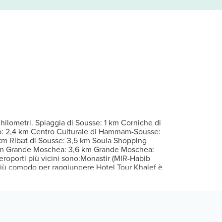
i pavimenti riscaldati e TV LCD. Il Wi-Fi gratuito ti consente di r
il viso. Immergiti in una delle 2 piscine all'aperto, prima di rilas
io potrai richiedere il servizio in camera 24 ore su 24. Rilassati 
per il check-in: Per eventuali ospiti aggiuntivi possono essere previs
onale poliglotta. Stai pianificando un evento a Sousse? Presso un 
hilometri. Spiaggia di Sousse: 1 km Corniche di
no: 2,4 km Centro Culturale di Hammam-Sousse:
 km Ribāt di Sousse: 3,5 km Soula Shopping
 km Grande Moschea: 3,6 km Grande Moschea:
eroporti più vicini sono:Monastir (MIR-Habib
 più comodo per raggiungere Hotel Tour Khalef è