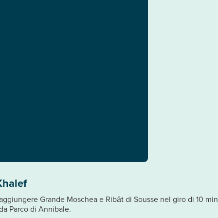
Khalef
ggiungere Grande Moschea e Ribāt di Sousse nel giro di 10 minuti
a Parco di Annibale.