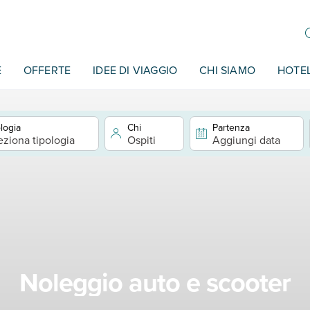
E
OFFERTE
IDEE DI VIAGGIO
CHI SIAMO
HOTE
logia
Chi
Partenza
eziona tipologia
Ospiti
Aggiungi data
Noleggio auto e scooter