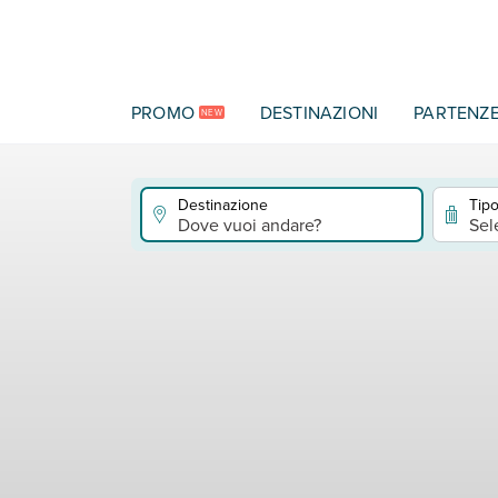
Vai al contenuto principale
PROMO
DESTINAZIONI
PARTENZ
NEW
Destinazione
Tipo
Dove vuoi andare?
Sel