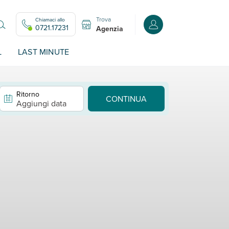
Trova
Chiamaci allo
Accedi o registrati all
0721.17231
Agenzia
L
LAST MINUTE
Ritorno
CONTINUA
Aggiungi data