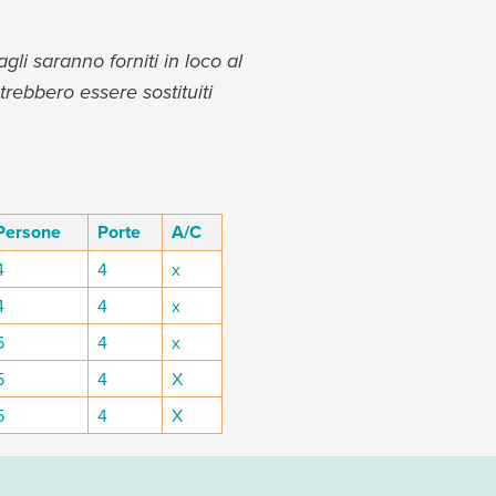
gli saranno forniti in loco al
trebbero essere sostituiti
Persone
Porte
A/C
4
4
x
4
4
x
5
4
x
5
4
X
5
4
X