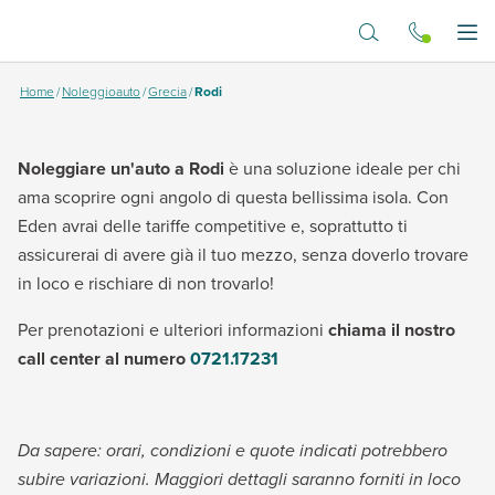
Vai al contenuto principale
Dove vuoi andare?
Apr
Home
/
Noleggioauto
/
Grecia
/
Rodi
Noleggiare un'auto a Rodi
è una soluzione ideale per chi
ama scoprire ogni angolo di questa bellissima isola. Con
Eden avrai delle tariffe competitive e, soprattutto ti
assicurerai di avere già il tuo mezzo, senza doverlo trovare
in loco e rischiare di non trovarlo!
Per prenotazioni e ulteriori informazioni
c
hia
ma il nostro
call center al numero
0721.17231
Da sapere: orari, condizioni e quote indicati potrebbero
subire variazioni. Maggiori dettagli saranno forniti in loco