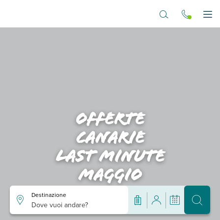
Vai al contenuto principale
Apr
Offerte
canarie
last minute
maggio
Destinazione
Dove vuoi andare?