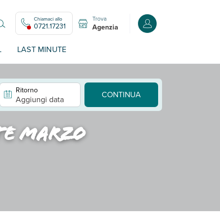
Trova
Chiamaci allo
Accedi o registrati all
0721.17231
Agenzia
L
LAST MINUTE
Ritorno
CONTINUA
Aggiungi data
te marzo