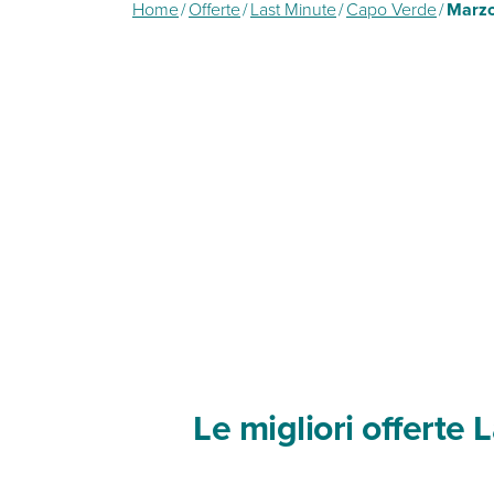
Home
/
Offerte
/
Last Minute
/
Capo Verde
/
Marz
Le migliori offerte