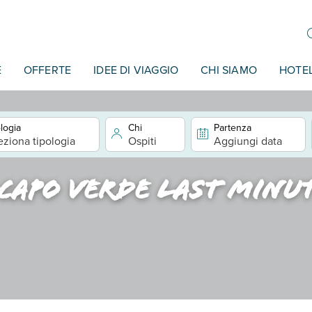
E
OFFERTE
IDEE DI VIAGGIO
CHI SIAMO
HOTE
logia
Chi
Partenza
eziona tipologia
Ospiti
Aggiungi data
 Capo verde last minu