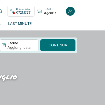
Trova
Chiamaci allo
Accedi o registrati all
0721.17231
Agenzia
L
LAST MINUTE
Ritorno
CONTINUA
Aggiungi data
uglio