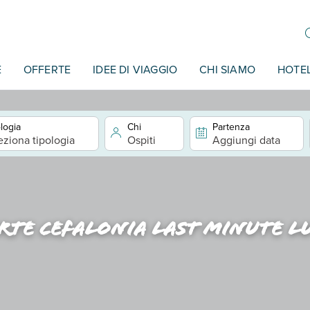
E
OFFERTE
IDEE DI VIAGGIO
CHI SIAMO
HOTE
logia
Chi
Partenza
eziona tipologia
Ospiti
Aggiungi data
rte cefalonia last minute l