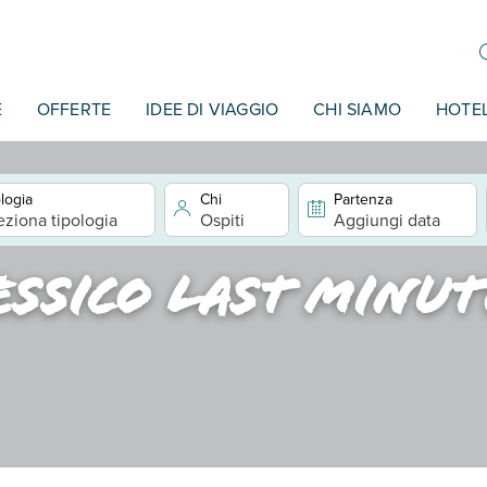
E
OFFERTE
IDEE DI VIAGGIO
CHI SIAMO
HOTE
logia
Chi
Partenza
eziona tipologia
Ospiti
Aggiungi data
essico last minut