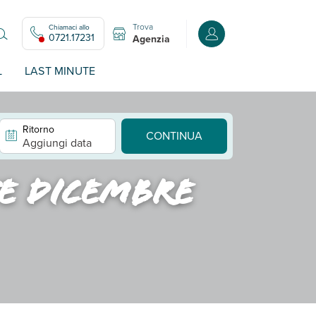
Trova
Chiamaci allo
Accedi o registrati all
0721.17231
Agenzia
L
LAST MINUTE
Ritorno
CONTINUA
Aggiungi data
e dicembre