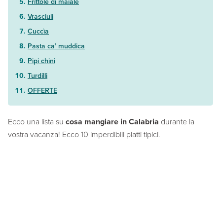
Frittole di maiale
Vrasciuli
Cuccìa
Pasta ca’ muddica
Pipi chini
Turdilli
OFFERTE
Ecco una lista su
cosa mangiare in Calabria
durante la
vostra vacanza! Ecco 10 imperdibili piatti tipici.