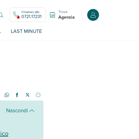
Trova
Chiamaci allo
Accedi o registrati all
0721.17231
Agenzia
L
LAST MINUTE
Nascondi
ico