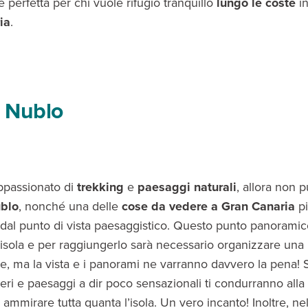
 perfetta per chi vuole rifugio tranquillo
lungo le coste
in
ia
.
 Nublo
ppassionato di
trekking
e
paesaggi naturali
, allora non p
blo
, nonché una delle
cose da vedere a Gran Canaria
p
i dal punto di vista paesaggistico. Questo punto panorami
l’isola e per raggiungerlo sarà necessario organizzare una
re, ma la vista e i panorami ne varranno davvero la pena! S
beri e paesaggi a dir poco sensazionali ti condurranno alla 
 ammirare tutta quanta l’isola. Un vero incanto! Inoltre, ne