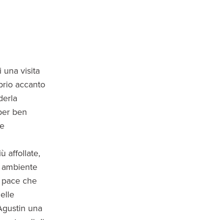
i una visita
oprio accanto
derla
 per ben
 e
ù affollate,
n ambiente
a pace che
nelle
Agustin una