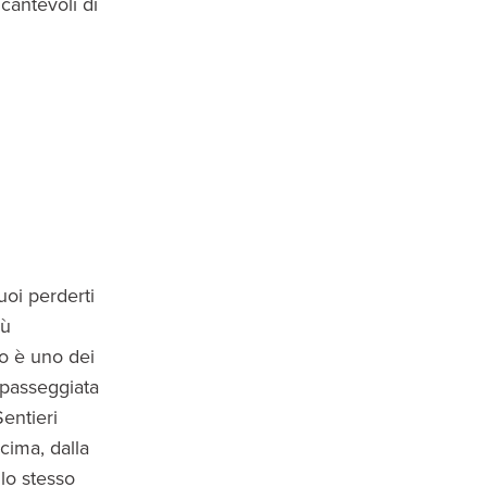
cantevoli di
uoi perderti
iù
co è uno dei
 passeggiata
entieri
cima, dalla
llo stesso