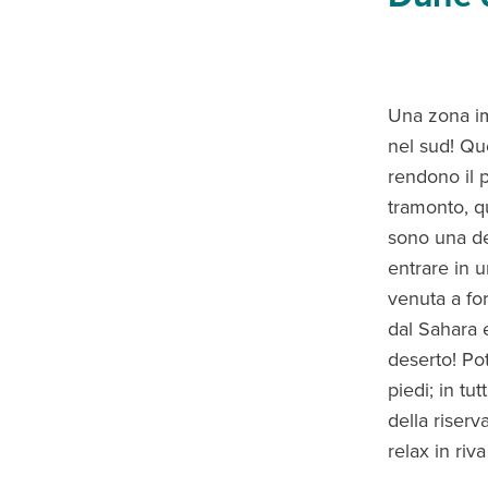
Una zona i
nel sud! Qu
rendono il p
tramonto, q
sono una d
entrare in u
venuta a for
dal Sahara 
deserto! Po
piedi; in tu
della riserv
relax in riv