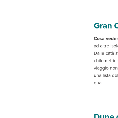
Gran C
Cosa veder
ad altre iso
Dalle città 
chilometrich
viaggio non
una lista de
quali:
Dune 