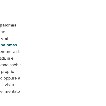
palomas
he
 e al
spalomas
sembrerà di
ti, si è
avano sabbia
 proprio
lo oppure a
a visita
el meritato