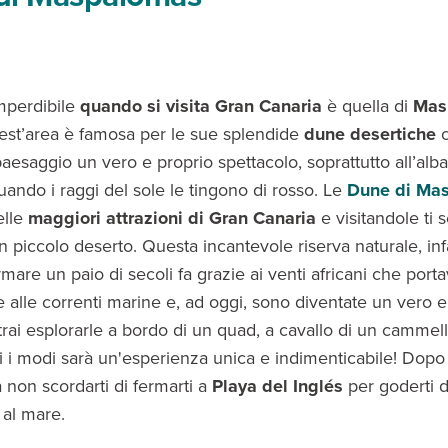
mperdibile
quando si visita Gran Canaria
è quella di
Mas
est’area è famosa per le sue splendide
dune desertiche
c
aesaggio un vero e proprio spettacolo, soprattutto all’alba
uando i raggi del sole le tingono di rosso. Le
Dune di Ma
elle
maggiori attrazioni di Gran Canaria
e visitandole ti 
n piccolo deserto. Questa incantevole riserva naturale, infat
mare un paio di secoli fa grazie ai venti africani che port
e alle correnti marine e, ad oggi, sono diventate un vero e
trai esplorarle a bordo di un quad, a cavallo di un cammel
tti i modi sarà un'esperienza unica e indimenticabile! Dopo l
a non scordarti di fermarti a
Playa del Inglés
per goderti d
a al mare.