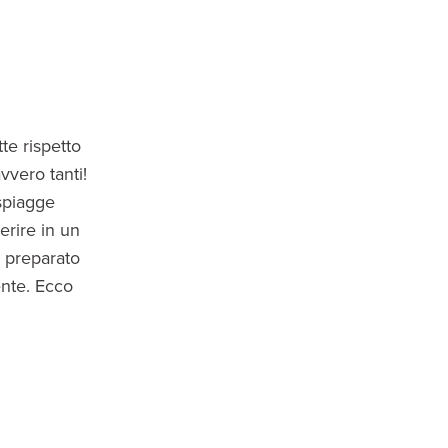
te rispetto
avvero tanti!
 spiagge
erire in un
preparato
nte. Ecco