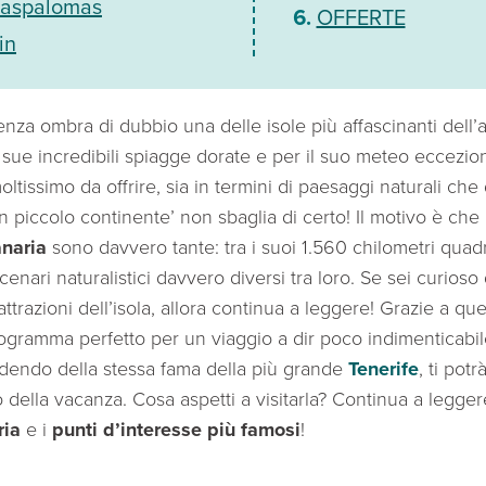
Maspalomas
OFFERTE
in
enza ombra di dubbio una delle isole più affascinanti dell’
sue incredibili spiagge dorate e per il suo meteo eccezio
moltissimo da offrire, sia in termini di paesaggi naturali che
un piccolo continente’ non sbaglia di certo! Il motivo è che
naria
sono davvero tante: tra i suoi 1.560 chilometri quadrati
enari naturalistici davvero diversi tra loro. Se sei curioso 
attrazioni dell’isola, allora continua a leggere! Grazie a qu
ogramma perfetto per un viaggio a dir poco indimenticabil
godendo della stessa fama della più grande
Tenerife
, ti pot
della vacanza. Cosa aspetti a visitarla? Continua a legger
ria
e i
punti d’interesse più famosi
!