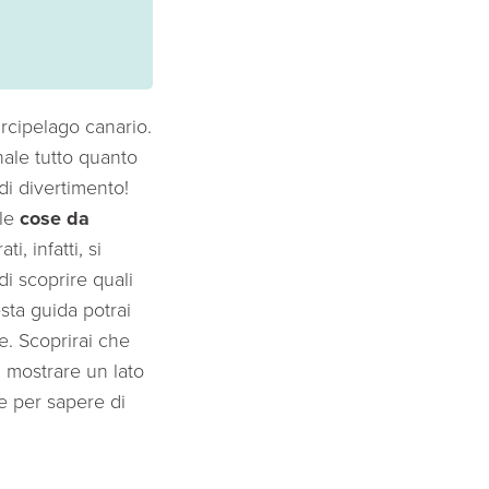
arcipelago canario.
nale tutto quanto
 di divertimento!
 le
cose da
, infatti, si
di scoprire quali
esta guida potrai
e. Scoprirai che
rà mostrare un lato
e per sapere di