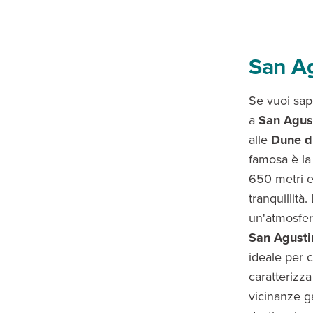
San A
Se vuoi sa
a
San Agus
alle
Dune d
famosa è la
650 metri e
tranquillità
un'atmosfera
San Agusti
ideale per 
caratterizza
vicinanze g