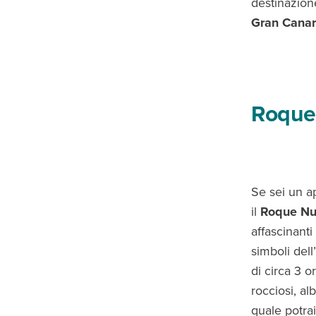
destinazione
Gran Canar
Roque
Se sei un a
il
Roque Nu
affascinant
simboli del
di circa 3 o
rocciosi, al
quale potrai