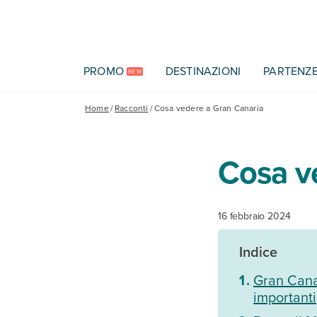
Vai al contenuto principale
PROMO
DESTINAZIONI
PARTENZ
NEW
Home
/
Racconti
/
Cosa vedere a Gran Canaria
Cosa v
16 febbraio 2024
Indice
Gran Canar
importanti