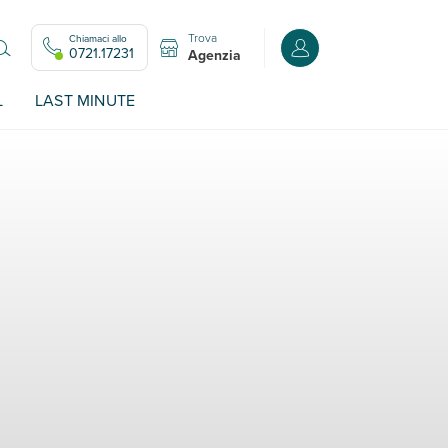
Trova
Chiamaci allo
Accedi o registrati all
0721.17231
Agenzia
L
LAST MINUTE