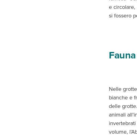
e circolare,
si fossero pe
Fauna 
Nelle grotte
bianche e f
delle grott
animali all’i
invertebrati
volume, l’A