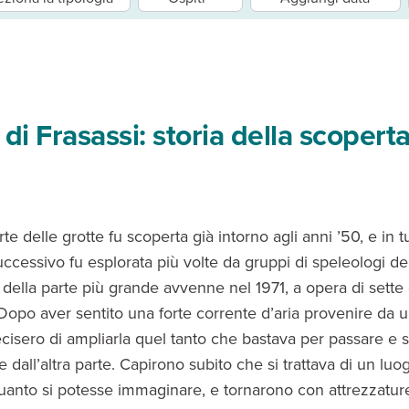
 di Frasassi: storia della scopert
te delle grotte fu scoperta già intorno agli anni ’50, e in tu
ccessivo fu esplorata più volte da gruppi di speleologi de
della parte più grande avvenne nel 1971, a opera di sette 
Dopo aver sentito una forte corrente d’aria provenire da u
ecisero di ampliarla quel tanto che bastava per passare e 
e dall’altra parte. Capirono subito che si trattava di un luo
uanto si potesse immaginare, e tornarono con attrezzatu