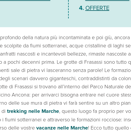
OFFERTE
profondo della natura più incontaminata e poi giù, ancora p
 scolpite da fiumi sotterranei, acque cristalline di laghi se
 anfratti nascosti e incantevoli bellezze, rimaste nascoste a
o a pochi decenni prima. Le grotte di Frasassi sono tutto q
enti sale di pietra vi lasceranno senza parole! Le formazi
egli scenari davvero giganteschi, contraddistinti da colon
otte di Frasassi si trovano all’interno del Parco Naturale de
icino Ancona: per arrivarci bisogna entrare nel cuore stes
rno delle sue mura di pietra vi farà sentire su un altro pian
i di
trekking nelle Marche
, questo luogo fa proprio per v
i fiumi sotterranei e attraverso le formazioni rocciose: 
rso delle vostre
vacanze nelle Marche
! Ecco tutto quello