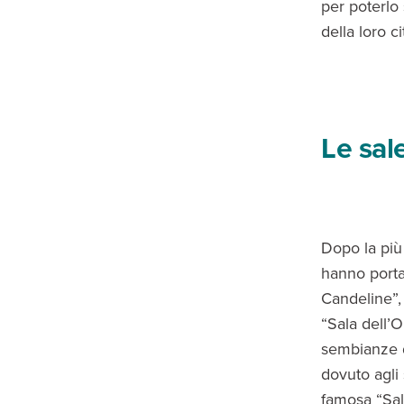
per poterlo
della loro c
Le sal
Dopo la più 
hanno portat
Candeline”, 
“Sala dell’
sembianze d
dovuto agli 
famosa “Sala