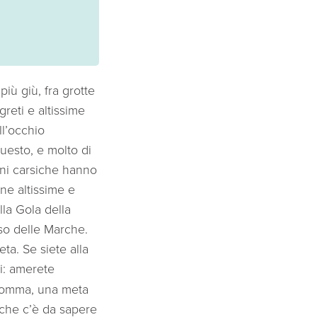
iù giù, fra grotte
greti e altissime
ll’occhio
uesto, e molto di
oni carsiche hanno
ne altissime e
lla Gola della
so delle Marche.
eta. Se siete alla
oi: amerete
insomma, una meta
 che c’è da sapere