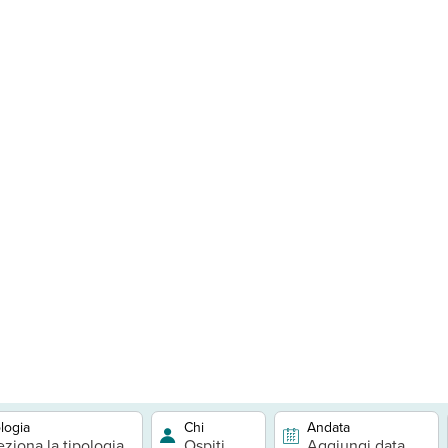
logia
Chi
Andata
eziona la tipologia
Ospiti
Aggiungi data