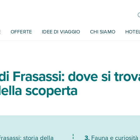
E
OFFERTE
IDEE DI VIAGGIO
CHI SIAMO
HOTE
di Frasassi: dove si tro
della scoperta
Frasassi: storia della
Fauna e curiosità