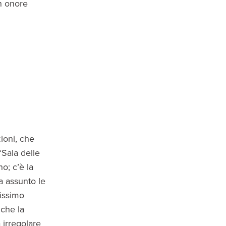
n onore
ioni, che
“Sala delle
o; c’è la
a assunto le
hissimo
nche la
 irregolare