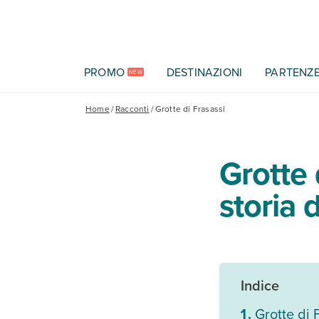
Vai al contenuto principale
PROMO
DESTINAZIONI
PARTENZ
NEW
Home
/
Racconti
/
Grotte di Frasassi
Grotte 
storia 
Indice
Grotte di 