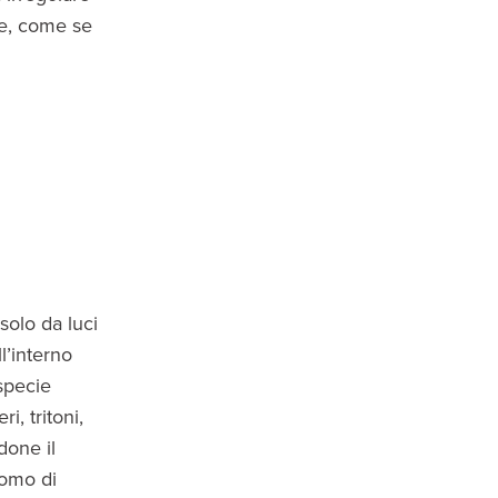
lte, come se
solo da luci
l’interno
specie
i, tritoni,
done il
uomo di