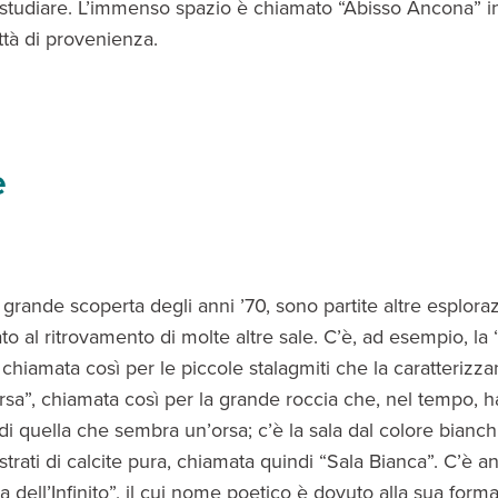
 studiare. L’immenso spazio è chiamato “Abisso Ancona” i
ittà di provenienza.
e
grande scoperta degli anni ’70, sono partite altre esploraz
o al ritrovamento di molte altre sale. C’è, ad esempio, la 
chiamata così per le piccole stalagmiti che la caratterizzan
Orsa”, chiamata così per la grande roccia che, nel tempo, h
i quella che sembra un’orsa; c’è la sala dal colore bianc
strati di calcite pura, chiamata quindi “Sala Bianca”. C’è a
 dell’Infinito”, il cui nome poetico è dovuto alla sua forma