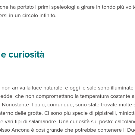
 che ha portato i primi speleologi a girare in tondo più vo
rsi in un circolo infinito.
e curiosità
 non arriva la luce naturale, e oggi le sale sono illuminate 
redde, che non compromettano la temperatura costante al
e. Nonostante il buio, comunque, sono state trovate molte 
nterno delle grotte. Ci sono più specie di pipistrelli, miniotter
 e vari tipi di salamandre. Una curiosità sul posto: calcolan
bisso Ancona è così grande che potrebbe contenere il D