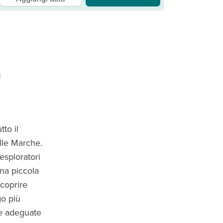
a
tto il
lle Marche.
esploratori
na piccola
scoprire
go più
re adeguate