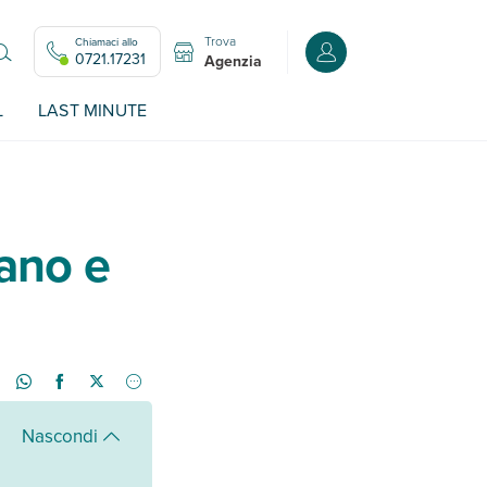
Trova
Chiamaci allo
Accedi o registrati all
0721.17231
Agenzia
L
LAST MINUTE
vano e
Nascondi