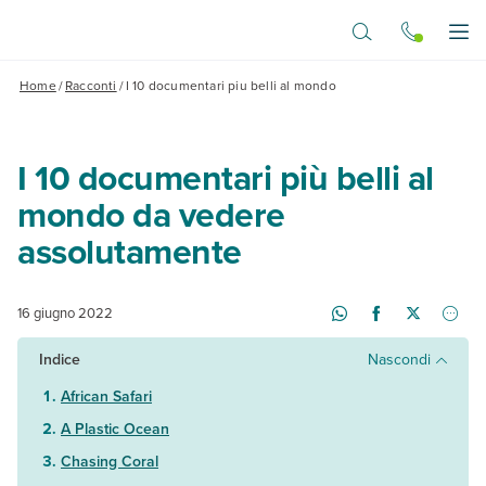
Vai al contenuto principale
Apr
Home
/
Racconti
/
I 10 documentari piu belli al mondo
I 10 documentari più belli al
mondo da vedere
assolutamente
16 giugno 2022
Indice
Nascondi
African Safari
A Plastic Ocean
Chasing Coral