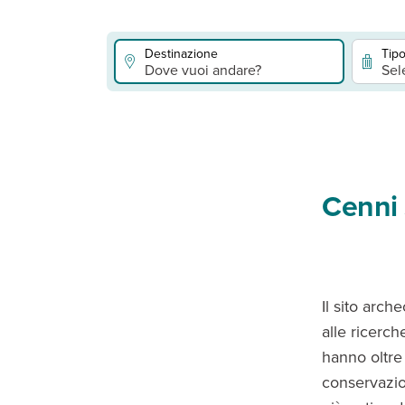
Destinazione
Tipo
Dove vuoi andare?
Sel
Cenni 
Il sito arch
alle ricerch
hanno oltre
conservazion