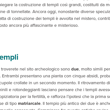
piegare la costruzione di templi così grandi, costituiti da m
ine di tonnellate. Ancora oggi, nonostante diverse speculaz
atta di costruzione dei templi è avvolta nel mistero, contr
osto ancora più affascinante e misterioso.
templi
e troverete nel sito archeologico sono
due
, molto simili pe
. Entrambi presentano una pianta con cinque absidi, prob
cupole crollate in un secondo momento. Il ritrovamento d
inili e rotondeggianti lasciano pensare che i templi aves
piziatoria per la fertilità, e rafforza l’ipotesi che la prima 
se di tipo
matriarcale
. Il tempio più antico dei due è anche