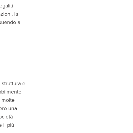
egaliti
ioni, la
ibuendo a
r struttura e
abilmente
i molte
sero una
società
 il più