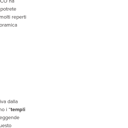
ESCO ha
 potrete
olti reperti
noramica
iva dalla
o i “
templi
 leggende
questo