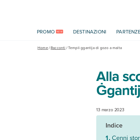
Vai al contenuto principale
PROMO
DESTINAZIONI
PARTENZ
NEW
Home
/
Racconti
/
Templi ggantija di gozo a malta
Alla sc
Ġgantij
13 marzo 2023
Indice
Cenni stor