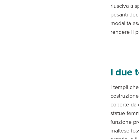
riusciva a s
pesanti dec
modalità es
rendere il p
I due 
I templi ch
costruzione
coperte da 
statue femm
funzione pro
maltese fos