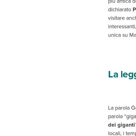
più antica 
dichiarato
P
visitare anc
interessanti
unica su Mal
La leg
La parola Ġg
parola “giga
dei giganti
locali, i tem