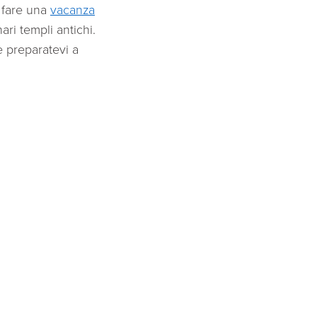
a fare una
vacanza
ri templi antichi.
e preparatevi a