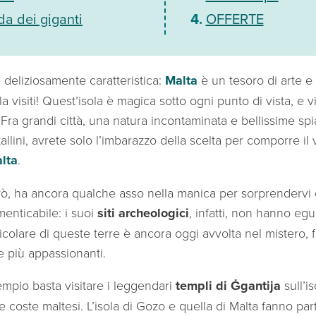
a dei giganti
OFFERTE
e deliziosamente caratteristica:
Malta
è un tesoro di arte e
a visiti! Quest’isola è magica sotto ogni punto di vista, e v
Fra grandi città, una natura incontaminata e bellissime sp
allini, avrete solo l’imbarazzo della scelta per comporre il v
lta
.
ò, ha ancora qualche asso nella manica per sorprendervi e
enticabile: i suoi
siti archeologici
, infatti, non hanno egu
ticolare di queste terre è ancora oggi avvolta nel mistero, 
e più appassionanti.
mpio basta visitare i leggendari
templi di Ġgantija
sull’i
e coste maltesi. L’isola di Gozo e quella di Malta fanno par