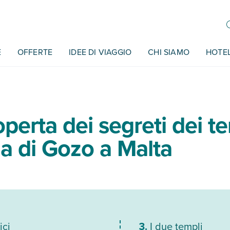
E
OFFERTE
IDEE DI VIAGGIO
CHI SIAMO
HOTE
operta dei segreti dei t
a di Gozo a Malta
ici
I due templi