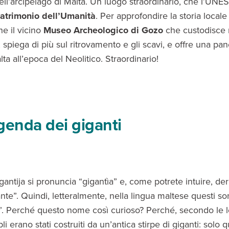
dell’arcipelago di Malta. Un luogo straordinario, che l’UN
atrimonio dell’Umanità
. Per approfondire la storia locale
he il vicino
Museo Archeologico di Gozo
che custodisce m
, spiega di più sul ritrovamento e gli scavi, e offre una pa
ta all’epoca del Neolitico. Straordinario!
genda dei giganti
antija si pronuncia “gigantìa” e, come potrete intuire, der
nte”. Quindi, letteralmente, nella lingua maltese questi son
”. Perché questo nome così curioso? Perché, secondo le
pli erano stati costruiti da un’antica stirpe di giganti: solo 