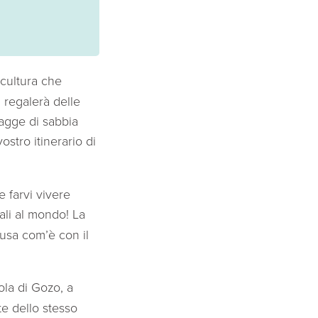
 cultura che
i regalerà delle
iagge di sabbia
ostro itinerario di
 farvi vivere
ali al mondo! La
fusa com’è con il
sola di Gozo, a
te dello stesso