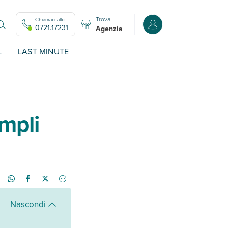
Trova
Chiamaci allo
Accedi o registrati all
0721.17231
Agenzia
L
LAST MINUTE
empli
Nascondi