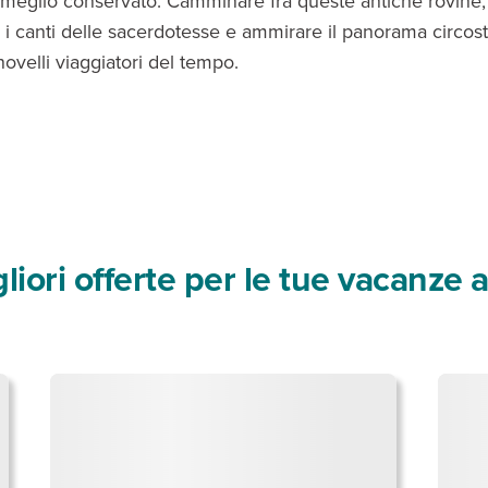
l meglio conservato. Camminare fra queste antiche rovine,
i canti delle sacerdotesse e ammirare il panorama circosta
novelli viaggiatori del tempo.
liori offerte per le tue vacanze 