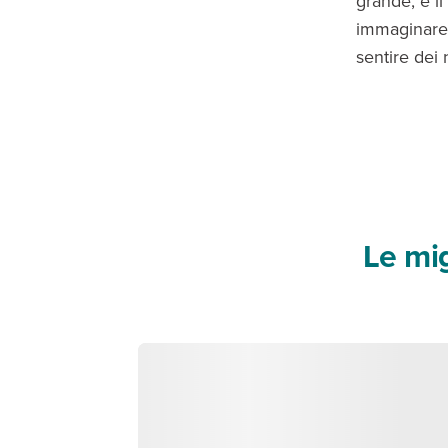
grande, e i
immaginare 
sentire dei 
Le mig