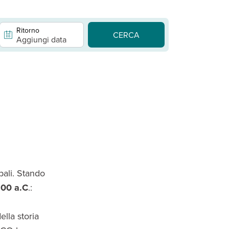
Ritorno
CERCA
Aggiungi data
pali. Stando
200 a.C
.:
ella storia