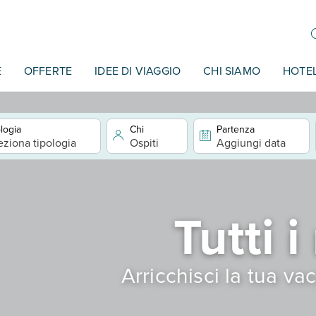
E
OFFERTE
IDEE DI VIAGGIO
CHI SIAMO
HOTE
logia
Chi
Partenza
eziona tipologia
Ospiti
Aggiungi data
Tutti i
Arricchisci la tua va