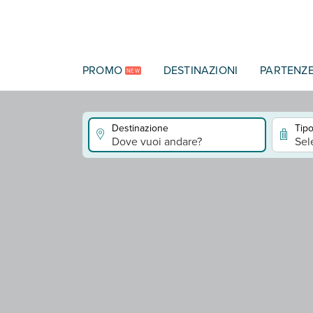
Vai al contenuto principale
PROMO
DESTINAZIONI
PARTENZ
NEW
Destinazione
Tipo
Dove vuoi andare?
Sel