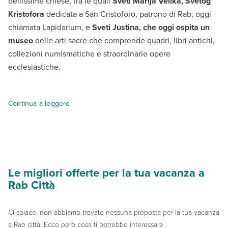
bellissime chiese, tra le quali
Sveti Marija Velika, Svetog
Kristofora
dedicata a San Cristoforo, patrono di Rab, oggi
chiamata Lapidarium, e
Sveti Justina, che oggi ospita un
museo
delle arti sacre che comprende quadri, libri antichi,
collezioni numismatiche e straordinarie opere
ecclesiastiche.
Quattro campanili
si ergono da secoli come simboli della città
Continua a leggere
Il centro storico è davvero affascinante, con le sue viuzze intre
Naturalmente il mare e le spiagge sono da non perdere, per rilass
Le migliori offerte per la tua vacanza a
Rab Città
Ci spiace, non abbiamo trovato nessuna proposta per la tua vacanza
a Rab città. Ecco però cosa ti potrebbe interessare.