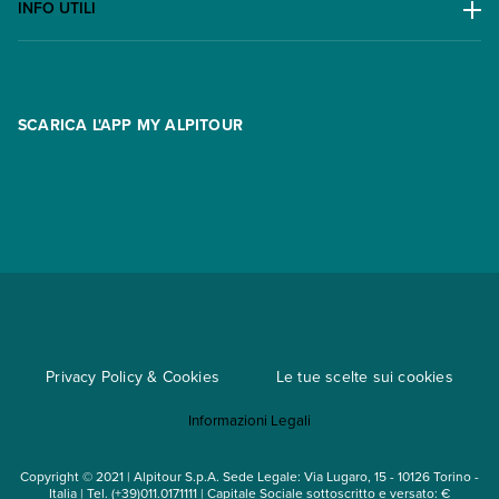
Lavora con noi
INFO UTILI
Offerte
Contatti
FAQ
Promo
Area riservata
Opzione Flexi
Racconti
SCARICA L'APP MY ALPITOUR
Assicurazioni
Condizioni generali di contratto
Partnership
App My Alpitour World
Documenti per l'espatrio
Parti e Riparti
Convenzioni
Trova un'agenzia
Viaggi di gruppo
Metodi di pagamento
Regole per viaggiare
Cataloghi
Privacy Policy & Cookies
Le tue scelte sui cookies
Mappa del sito
Informazioni Legali
Noleggio auto
Copyright © 2021 | Alpitour S.p.A. Sede Legale: Via Lugaro, 15 - 10126 Torino -
Italia | Tel. (+39)011.0171111 | Capitale Sociale sottoscritto e versato: €