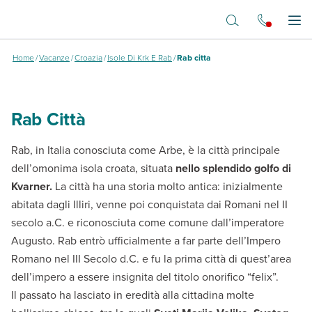
Vai al contenuto principale
Rab Città
Apr
Home
/
Vacanze
/
Croazia
/
Isole Di Krk E Rab
/
Rab citta
Rab Città
Rab, in Italia conosciuta come Arbe, è la città principale
dell’omonima isola croata, situata
nello splendido golfo di
Kvarner.
La città ha una storia molto antica: inizialmente
abitata dagli Illiri, venne poi conquistata dai Romani nel II
secolo a.C. e riconosciuta come comune dall’imperatore
Augusto. Rab entrò ufficialmente a far parte dell’Impero
Romano nel III Secolo d.C. e fu la prima città di quest’area
dell’impero a essere insignita del titolo onorifico “felix”.
Il passato ha lasciato in eredità alla cittadina molte