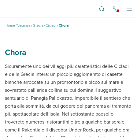
Vai al contenuto principale
Chora folegandros
Apr
Home
/
Vacanze
/
Grecia
/
Cicladi
/
Chora
Chora
Sicuramente uno dei villaggi più caratteristici delle Cicladi
e della Grecia intera: un piccolo agglomerato di casette
bianche arroccate su un promontorio a picco sul mare e
sovrastato dall’arida collina su cui domina il suggestivo
santuario di Panagia Paliokastro. Imperdibile il sentiero che
porta alla sommità, da cui godere del panorama al tramonto
più spettacolare dell’isola. Nel sottostante paesello
troverete numerosi ristorantini oltre a qualche bar serale,
come il Rakentia o il discobar Under Rock, per qualche ora