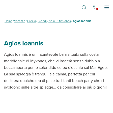
Vai al contenuto principale
Agios ioannis
Apr
Home
/
Vacanze
/
Grecia
/
Cicladi
/
Isola Di Mykonos
/
Agios Ioannis
Agios Ioannis
Agios Ioannis è un incantevole baia situata sulla costa
meridionale di Mykonos, che vi lascerà senza dubbio a
bocca aperta per lo splendido colpo d'occhio sul Mar Egeo.
La sua spiaggia è tranquilla e calma, perfetta per chi
desidera qualche ora di pace tra i tanti beach party che si
svolgono sulle altre spiagge... da consigliare ai più pigroni!