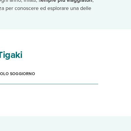
gni anno, infatti, s
empre più viaggiatori
,
za per conoscere ed esplorare una delle
Tigaki
SOLO SOGGIORNO