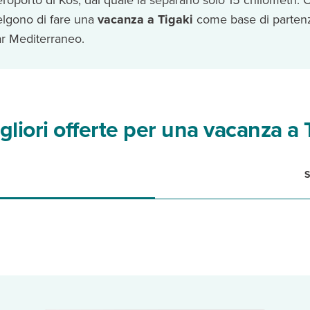
aeroporto di Kos, dal quale la separano solo 15 chilometri. O
elgono di fare una
vacanza a Tigaki
come base di parten
Mar Mediterraneo.
gliori offerte per una vacanza a 