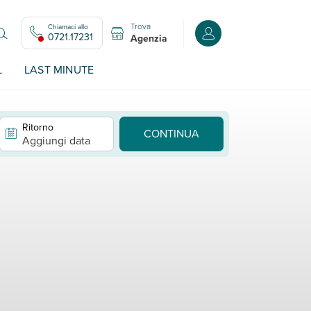
Trova
Chiamaci allo
Accedi o registrati all
0721.17231
Agenzia
L
LAST MINUTE
Ritorno
CONTINUA
Aggiungi data