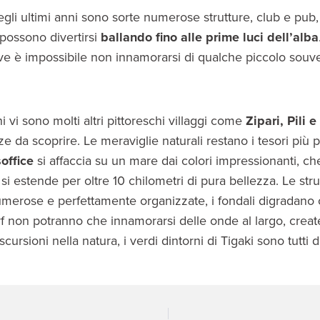
 negli ultimi anni sono sorte numerose strutture, club e pu
 possono divertirsi
ballando fino alle prime luci dell’alba
ove è impossibile non innamorarsi di qualche piccolo souven
i vi sono molti altri pittoreschi villaggi come
Zipari, Pili e
ze da scoprire. Le meraviglie naturali restano i tesori più p
office
si affaccia su un mare dai colori impressionanti, c
 si estende per oltre 10 chilometri di pura bellezza. Le str
merose e perfettamente organizzate, i fondali digradano c
rf non potranno che innamorarsi delle onde al largo, crea
ursioni nella natura, i verdi dintorni di Tigaki sono tutti d