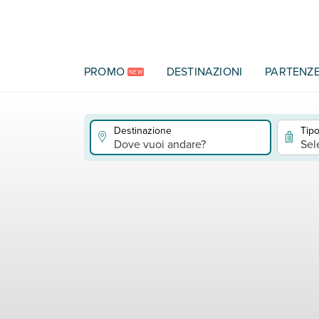
Vai al contenuto principale
PROMO
DESTINAZIONI
PARTENZ
NEW
Destinazione
Tipo
Dove vuoi andare?
Sel