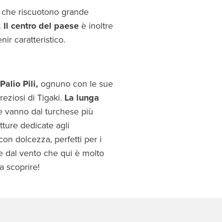
b, che riscuotono grande
.
Il centro del paese
è inoltre
ir caratteristico.
 Palio Pili,
ognuno con le sue
reziosi di Tigaki.
La lunga
he vanno dal turchese più
utture dedicate agli
on dolcezza, perfetti per i
te dal vento che qui è molto
a scoprire!