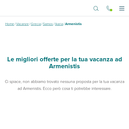
Vai al contenuto principale
Dove vuoi andare?
Apr
Home
/
Vacanze
/
Grecia
/
Samos
/
Ikaria
/
Armenistis
Le migliori offerte per la tua vacanza ad
Armenistis
Ci spiace, non abbiamo trovato nessuna proposta per la tua vacanza
ad Armenistis. Ecco però cosa ti potrebbe interessare.