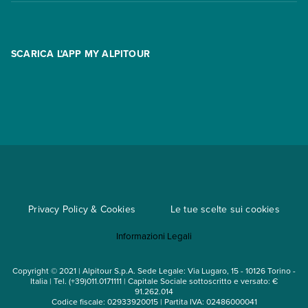
Contatti
FAQ
Promo
Area riservata
Opzione Flexi
Racconti
SCARICA L'APP MY ALPITOUR
Assicurazioni
Condizioni generali di contratto
Partnership
App My Alpitour World
Documenti per l'espatrio
Parti e Riparti
Convenzioni
Trova un'agenzia
Viaggi di gruppo
Metodi di pagamento
Regole per viaggiare
Cataloghi
Privacy Policy & Cookies
Le tue scelte sui cookies
Mappa del sito
Informazioni Legali
Noleggio auto
Copyright © 2021 | Alpitour S.p.A. Sede Legale: Via Lugaro, 15 - 10126 Torino -
Italia | Tel. (+39)011.0171111 | Capitale Sociale sottoscritto e versato: €
91.262.014
Codice fiscale: 02933920015 | Partita IVA: 02486000041