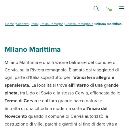
Vai al contenuto principale
Milano marittima
Apr
Home
/
Vacanze
/
Italia
/
Emilia Romagna
/
Riviera Romagnola
/
Milano marittima
Milano Marittima
Milano Marittima è una frazione balneare del comune di
Cervia, sulla Riviera romagnola. È amata dai viaggiatori di
ogni parte d’Italia soprattutto per
l’atmosfera allegra e
spensierata.
La località si trova
all’interno di una grande
pineta,
tra Lido di Savio e la stessa Cervia, affiancata dalle
Terme di Cervia
e dal loro grande parco naturale.
Si tratta di una cittadina moderna sorta
all’inizio del
Novecento
quando il comune di Cervia autorizzò la
costruzione di ville, parchi e giardini al fine di dare vita a