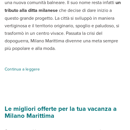
una nuova comunità balneare. Il suo nome resta infatti
un
tributo alla ditta milanese
che decise di dare inizio a
questo grande progetto. La città si sviluppò in maniera
vertiginosa e il territorio originario, spoglio e paludoso, si
trasformò in un centro vivace. Passata la crisi del
dopoguerra, Milano Marittima divenne una meta sempre
più popolare e alla moda.
Negli anni Cinquanta venne eretto
il grattacielo Marinella
che
Continua a leggere
Oltre all’atmosfera “in” e modaiola, Milano Marittima è molto ri
Milano Marittima è il posto ideale per godersi un mix irresistib
Le migliori offerte per la tua vacanza a
Milano Marittima