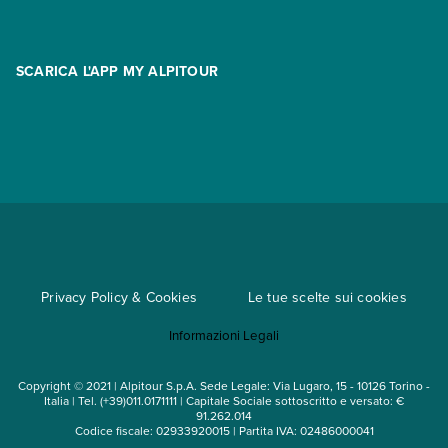
Contatti
FAQ
Promo
Area riservata
Opzione Flexi
Racconti
SCARICA L'APP MY ALPITOUR
Assicurazioni
Condizioni generali di contratto
Partnership
App My Alpitour World
Documenti per l'espatrio
Parti e Riparti
Convenzioni
Trova un'agenzia
Viaggi di gruppo
Metodi di pagamento
Regole per viaggiare
Cataloghi
Privacy Policy & Cookies
Le tue scelte sui cookies
Mappa del sito
Informazioni Legali
Noleggio auto
Copyright © 2021 | Alpitour S.p.A. Sede Legale: Via Lugaro, 15 - 10126 Torino -
Italia | Tel. (+39)011.0171111 | Capitale Sociale sottoscritto e versato: €
91.262.014
Codice fiscale: 02933920015 | Partita IVA: 02486000041