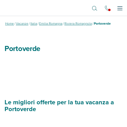
Vai al contenuto principale
Portoverde
Apr
Home
/
Vacanze
/
Italia
/
Emilia Romagna
/
Riviera Romagnola
/
Portoverde
Portoverde
Le migliori offerte per la tua vacanza a
Portoverde