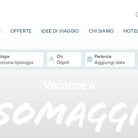
E
OFFERTE
IDEE DI VIAGGIO
CHI SIAMO
HOTE
logia
Chi
Partenza
eziona tipologia
Ospiti
Aggiungi data
Vacanze a
somagg