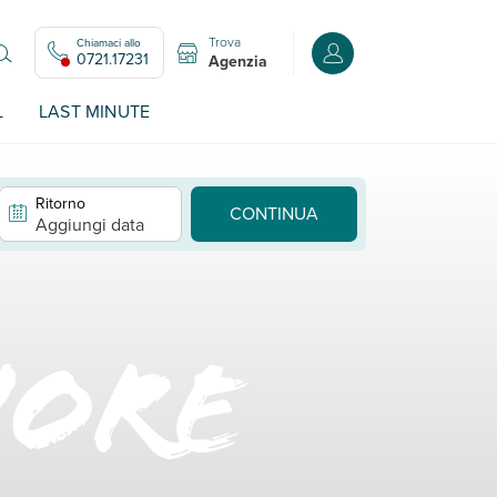
Trova
Chiamaci allo
Accedi o registrati all
0721.17231
Agenzia
L
LAST MINUTE
Ritorno
CONTINUA
Aggiungi data
iore