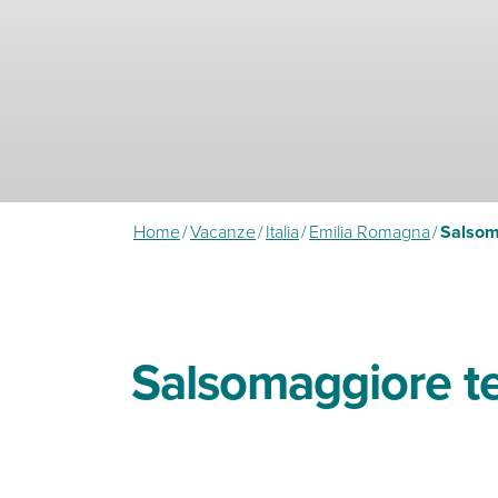
Home
/
Vacanze
/
Italia
/
Emilia Romagna
/
Salsom
Salsomaggiore t