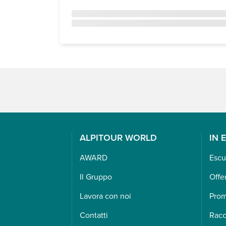
ALPITOUR WORLD
IN 
AWARD
Escu
Il Gruppo
Offe
Lavora con noi
Pro
Contatti
Racc