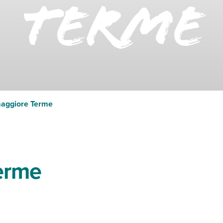
Terme
aggiore Terme
erme