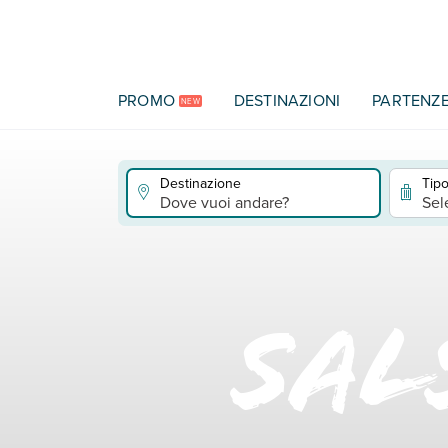
Vai al contenuto principale
PROMO
DESTINAZIONI
PARTENZ
NEW
Destinazione
Tipo
Dove vuoi andare?
Sel
Sal