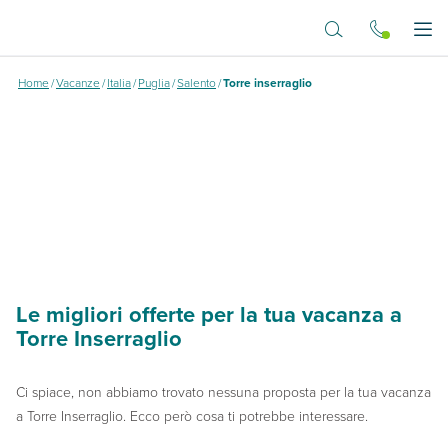
Vai al contenuto principale
Dove vuoi andare?
Apr
Home
/
Vacanze
/
Italia
/
Puglia
/
Salento
/
Torre inserraglio
Le migliori offerte per la tua vacanza a
Torre Inserraglio
Ci spiace, non abbiamo trovato nessuna proposta per la tua vacanza
a Torre Inserraglio. Ecco però cosa ti potrebbe interessare.