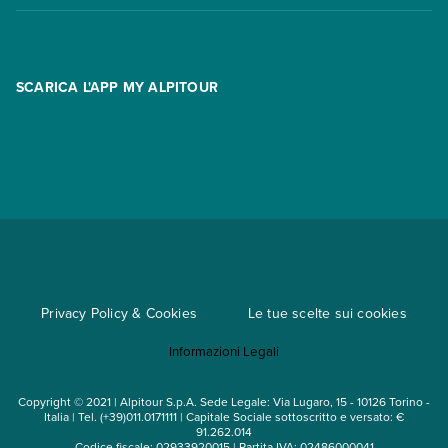
Offerte
Contatti
FAQ
Promo
Area riservata
Opzione Flexi
Racconti
SCARICA L'APP MY ALPITOUR
Assicurazioni
Condizioni generali di contratto
Partnership
App My Alpitour World
Documenti per l'espatrio
Parti e Riparti
Convenzioni
Trova un'agenzia
Viaggi di gruppo
Metodi di pagamento
Regole per viaggiare
Cataloghi
Privacy Policy & Cookies
Le tue scelte sui cookies
Mappa del sito
Informazioni Legali
Noleggio auto
Copyright © 2021 | Alpitour S.p.A. Sede Legale: Via Lugaro, 15 - 10126 Torino -
Italia | Tel. (+39)011.0171111 | Capitale Sociale sottoscritto e versato: €
91.262.014
Codice fiscale: 02933920015 | Partita IVA: 02486000041