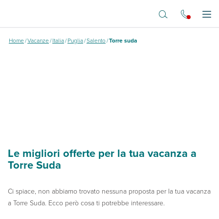
Vai al contenuto principale
Dove vuoi andare?
Apr
Home
/
Vacanze
/
Italia
/
Puglia
/
Salento
/
Torre suda
Le migliori offerte per la tua vacanza a
Torre Suda
Ci spiace, non abbiamo trovato nessuna proposta per la tua vacanza
a Torre Suda. Ecco però cosa ti potrebbe interessare.