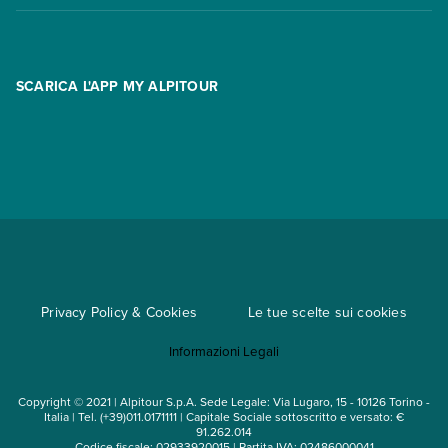
Contatti
FAQ
Promo
Area riservata
Opzione Flexi
Racconti
SCARICA L'APP MY ALPITOUR
Assicurazioni
Condizioni generali di contratto
Partnership
App My Alpitour World
Documenti per l'espatrio
Parti e Riparti
Convenzioni
Trova un'agenzia
Viaggi di gruppo
Metodi di pagamento
Regole per viaggiare
Cataloghi
Privacy Policy & Cookies
Le tue scelte sui cookies
Mappa del sito
Informazioni Legali
Noleggio auto
Copyright © 2021 | Alpitour S.p.A. Sede Legale: Via Lugaro, 15 - 10126 Torino -
Italia | Tel. (+39)011.0171111 | Capitale Sociale sottoscritto e versato: €
91.262.014
Codice fiscale: 02933920015 | Partita IVA: 02486000041